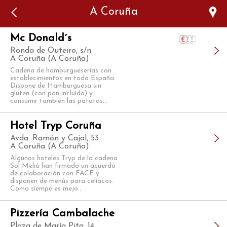
Error: The domain WWW.VIAJARSINGLUTEN.COM is not
A Coruña
authorized to show the cookie declaration for domain group
ID 546ddaab-b478-4440-aa8a-3b0205284212. Please add it to
the domain group in the Cookiebot Manager to authorize
the domain.
Mc Donald´s
Ronda de Outeiro, s/n
A Coruña (A Coruña)
Cadena de hamburgueserías con
establecimientos en toda España.
Dispone de Hamburguesa sin
gluten (con pan incluido) y
consumir también las patatas...
Hotel Tryp Coruña
Avda. Ramón y Cajal, 53
A Coruña (A Coruña)
Algunos hoteles Tryp de la cadena
Sol Meliá han firmado un acuerdo
de colaboración con FACE y
disponen de menús para celíacos.
Como siempe es mejo...
Pizzería Cambalache
Plaza de María Pita, 14