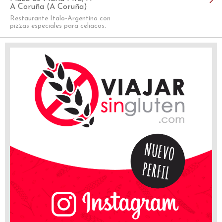
A Coruña (A Coruña)
Restaurante Italo-Argentino con
pizzas especiales para celiacos.