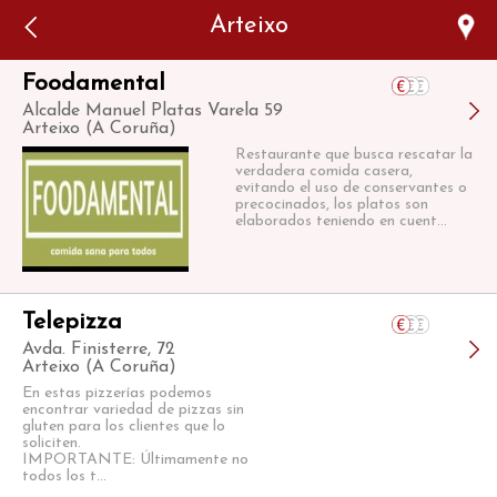
Error: The domain WWW.VIAJARSINGLUTEN.COM is not
Arteixo
authorized to show the cookie declaration for domain group
ID 546ddaab-b478-4440-aa8a-3b0205284212. Please add it to
the domain group in the Cookiebot Manager to authorize
the domain.
Foodamental
Alcalde Manuel Platas Varela 59
Arteixo (A Coruña)
Restaurante que busca rescatar la
verdadera comida casera,
evitando el uso de conservantes o
precocinados, los platos son
elaborados teniendo en cuent...
Telepizza
Avda. Finisterre, 72
Arteixo (A Coruña)
En estas pizzerías podemos
encontrar variedad de pizzas sin
gluten para los clientes que lo
soliciten.
IMPORTANTE: Últimamente no
todos los t...