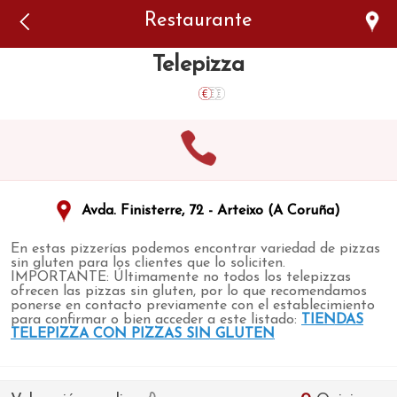
Error: The domain WWW.VIAJARSINGLUTEN.COM is not
Restaurante
authorized to show the cookie declaration for domain group
ID 546ddaab-b478-4440-aa8a-3b0205284212. Please add it to
the domain group in the Cookiebot Manager to authorize
Telepizza
the domain.
Avda. Finisterre, 72 - Arteixo (A Coruña)
En estas pizzerías podemos encontrar variedad de pizzas
sin gluten para los clientes que lo soliciten.
IMPORTANTE: Últimamente no todos los telepizzas
ofrecen las pizzas sin gluten, por lo que recomendamos
ponerse en contacto previamente con el establecimiento
para confirmar o bien acceder a este listado:
TIENDAS
TELEPIZZA CON PIZZAS SIN GLUTEN