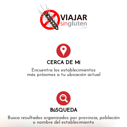
Error: The domain WWW.VIAJARSINGLUTEN.COM is not
authorized to show the cookie declaration for domain group
ID 546ddaab-b478-4440-aa8a-3b0205284212. Please add it to
the domain group in the Cookiebot Manager to authorize
the domain.
CERCA DE Mí
Encuentra los establecimientos
más próximos a tu ubicación actual
BúSQUEDA
Busca resultados organizados por provincia, población
o nombre del establecimiento