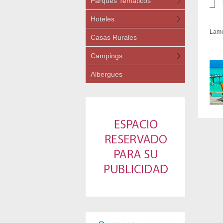
Parques Temáticos
Hoteles
Lame
Casas Rurales
Campings
Albergues