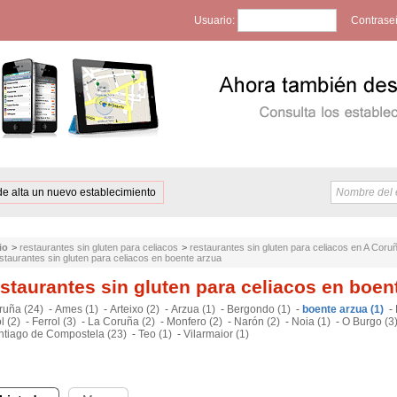
Usuario:
Contrase
de alta un nuevo establecimiento
io
>
restaurantes sin gluten para celiacos
>
restaurantes sin gluten para celiacos en A Coru
staurantes sin gluten para celiacos en boente arzua
staurantes sin gluten para celiacos en boen
ruña (24)
-
Ames (1)
-
Arteixo (2)
-
Arzua (1)
-
Bergondo (1)
-
boente arzua (1)
-
l (2)
-
Ferrol (3)
-
La Coruña (2)
-
Monfero (2)
-
Narón (2)
-
Noia (1)
-
O Burgo (3
ntiago de Compostela (23)
-
Teo (1)
-
Vilarmaior (1)