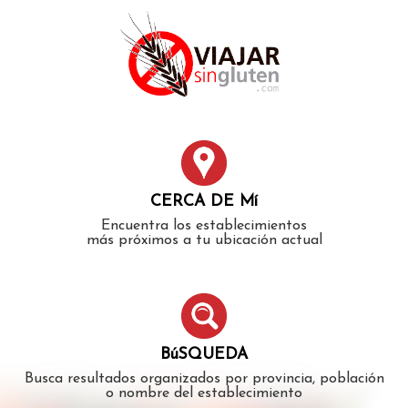
Error: The domain WWW.VIAJARSINGLUTEN.COM is not
authorized to show the cookie declaration for domain group
ID 546ddaab-b478-4440-aa8a-3b0205284212. Please add it to
the domain group in the Cookiebot Manager to authorize
the domain.
CERCA DE Mí
Encuentra los establecimientos
más próximos a tu ubicación actual
BúSQUEDA
Busca resultados organizados por provincia, población
o nombre del establecimiento