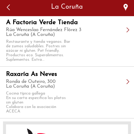
Error: The domain WWW.VIAJARSINGLUTEN.COM is not
La Coruña
authorized to show the cookie declaration for domain group
ID 546ddaab-b478-4440-aa8a-3b0205284212. Please add it to
the domain group in the Cookiebot Manager to authorize
the domain.
A Factoria Verde Tienda
Rúa Wenceslao Fernández Flórez 3
La Coruña (A Coruña)
Restaurante y tienda veganos. Bar
de zumos saludables. Postres sin
azúcar ni gluten. Pet friendly.
Productos eco. Superalimentos.
Suplementos. Extra...
Raxaría As Neves
Ronda de Outeiro, 300
La Coruña (A Coruña)
Cocina típica gallega
En su carta especifica los platos
sin gluten
Colabora con la asociación
ACECA