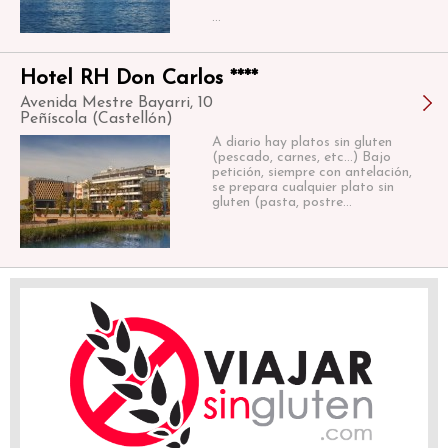
...
Hotel RH Don Carlos ****
Avenida Mestre Bayarri, 10
Peñíscola (Castellón)
A diario hay platos sin gluten
(pescado, carnes, etc...) Bajo
petición, siempre con antelación,
se prepara cualquier plato sin
gluten (pasta, postre...