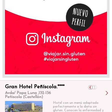
Gran Hotel Peñíscola.****
Avda/ Papa Luna ,132-136
Peñíscola (Castellón)
Hotel con un menú adaptado
perfectamente a la dieta sin
gluten. Conocen la enfermedad y