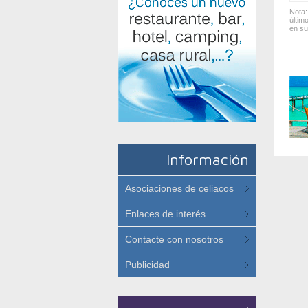
Nota:
últim
en su
Información
Asociaciones de celiacos
Enlaces de interés
Contacte con nosotros
Publicidad