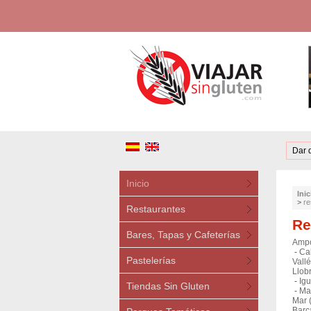
Dar 
Inicio
Inic
>
re
Restaurantes
Re
Bares, Tapas y Cafeterías
Ampo
-
Ca
Pastelerías
Vallé
Llobr
-
Igu
Tiendas Sin Gluten
-
Mat
Mar 
Barc