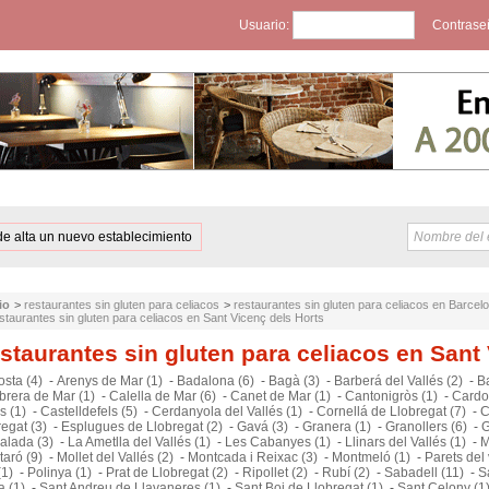
Usuario:
Contrase
de alta un nuevo establecimiento
io
>
restaurantes sin gluten para celiacos
>
restaurantes sin gluten para celiacos en Barcel
staurantes sin gluten para celiacos en Sant Vicenç dels Horts
staurantes sin gluten para celiacos en Sant
sta (4)
-
Arenys de Mar (1)
-
Badalona (6)
-
Bagà (3)
-
Barberá del Vallés (2)
-
B
brera de Mar (1)
-
Calella de Mar (6)
-
Canet de Mar (1)
-
Cantonigròs (1)
-
Cardo
s (1)
-
Castelldefels (5)
-
Cerdanyola del Vallés (1)
-
Cornellá de Llobregat (7)
-
C
egat (3)
-
Esplugues de Llobregat (2)
-
Gavá (3)
-
Granera (1)
-
Granollers (6)
-
G
alada (3)
-
La Ametlla del Vallés (1)
-
Les Cabanyes (1)
-
Llinars del Vallés (1)
-
M
aró (9)
-
Mollet del Vallés (2)
-
Montcada i Reixac (3)
-
Montmeló (1)
-
Parets del 
(1)
-
Polinya (1)
-
Prat de Llobregat (2)
-
Ripollet (2)
-
Rubí (2)
-
Sabadell (11)
-
S
a (1)
-
Sant Andreu de Llavaneres (1)
-
Sant Boi de Llobregat (1)
-
Sant Celony (1