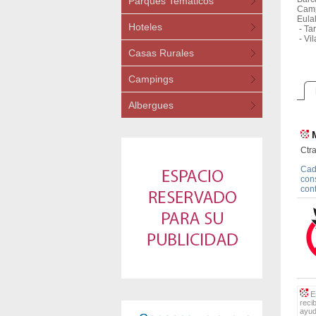
Parques Temáticos
Camp
Eula
Hoteles
-
Tar
-
Vil
Casas Rurales
Campings
Albergues
Ctra
Cad
con
con
Es
reci
ayud