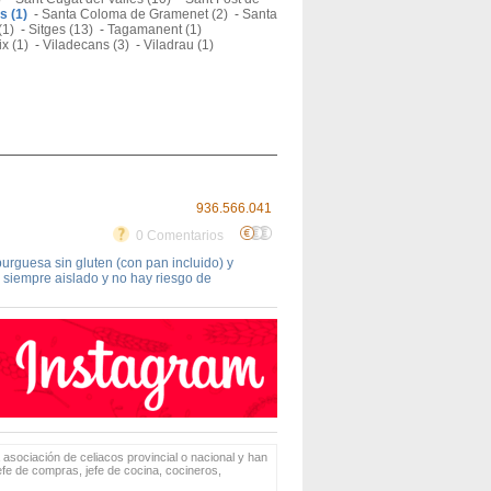
s (1)
-
Santa Coloma de Gramenet (2)
-
Santa
(1)
-
Sitges (13)
-
Tagamanent (1)
ix (1)
-
Viladecans (3)
-
Viladrau (1)
936.566.041
0 Comentarios
guesa sin gluten (con pan incluido) y
 siempre aislado y no hay riesgo de
 asociación de celiacos provincial o nacional y han
jefe de compras, jefe de cocina, cocineros,