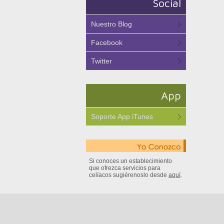
Social
Nuestro Blog
Facebook
Twitter
App
Soporte App iTunes
Si conoces un establecimiento
que ofrezca servicios para
celíacos sugiérenoslo desde
aquí
.