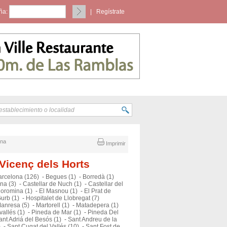
ña:
|
Regístrate
ona
Imprimir
 Vicenç dels Horts
arcelona (126)
-
Begues (1)
-
Borredà (1)
na (3)
-
Castellar de Nuch (1)
-
Castellar del
oromina (1)
-
El Masnou (1)
-
El Prat de
urb (1)
-
Hospitalet de Llobregat (7)
anresa (5)
-
Martorell (1)
-
Matadepera (1)
vallés (1)
-
Pineda de Mar (1)
-
Pineda Del
ant Adriá del Besós (1)
-
Sant Andreu de la
)
-
Sant Cugat del Vallés (10)
-
Sant Fost de