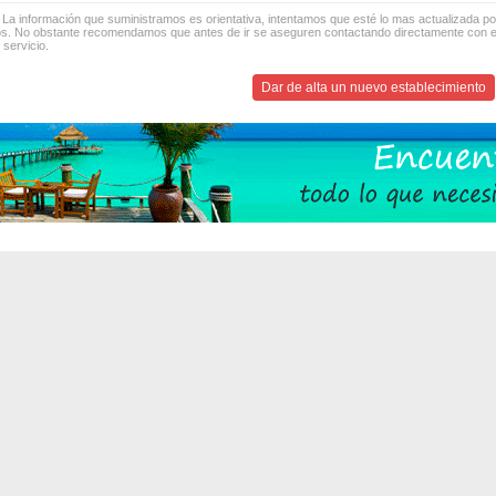
 La información que suministramos es orientativa, intentamos que esté lo mas actualizada p
os. No obstante recomendamos que antes de ir se aseguren contactando directamente con el
 servicio.
Dar de alta un nuevo establecimiento