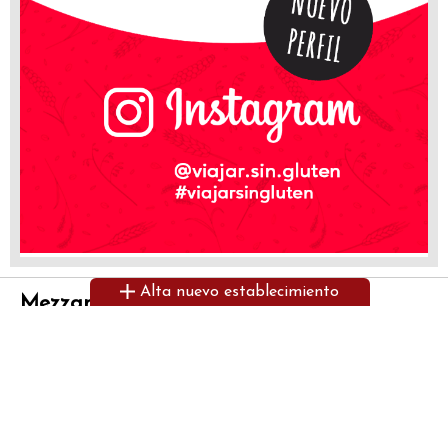
Alta nuevo establecimiento
Mezzanotte Pizzería
Passeig Torre Blanca
Sant Cugat del Vallés (Barcelona)
Es una pizzería que ofrece todas
las salsas que hacen con pasta sin
gluten y numerosas pizzas sin
gluten.