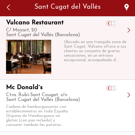
Error: The domain WWW.VIAJARSINGLUTEN.COM is not
Sant Cugat del Vallés
authorized to show the cookie declaration for domain group
ID 546ddaab-b478-4440-aa8a-3b0205284212. Please add it to
the domain group in the Cookiebot Manager to authorize
the domain.
Vulcano Restaurant
C/ Mozart, 20
Sant Cugat del Vallés (Barcelona)
Ubicado en una tranquila zona de
Sant Cugat, Vulcano ofrece a sus
clientes un conjunto de gratas
sensaciones, en un entrono
excepcional, acompañado d...
Mc Donald´s
Ctra. Rubí-Sant Cougat, s/n
Sant Cugat del Vallés (Barcelona)
Cadena de hamburgueserías con
establecimientos en toda España.
Dispone de Hamburguesa sin
gluten (con pan incluido) y
consumir también las patatas...