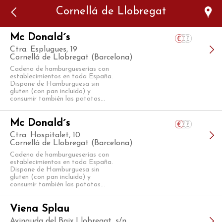
Error: The domain WWW.VIAJARSINGLUTEN.COM is not
Cornellá de Llobregat
authorized to show the cookie declaration for domain group
ID 546ddaab-b478-4440-aa8a-3b0205284212. Please add it to
the domain group in the Cookiebot Manager to authorize
the domain.
Mc Donald´s
Ctra. Esplugues, 19
Cornellá de Llobregat (Barcelona)
Cadena de hamburgueserías con
establecimientos en toda España.
Dispone de Hamburguesa sin
gluten (con pan incluido) y
consumir también las patatas...
Mc Donald´s
Ctra. Hospitalet, 10
Cornellá de Llobregat (Barcelona)
Cadena de hamburgueserías con
establecimientos en toda España.
Dispone de Hamburguesa sin
gluten (con pan incluido) y
consumir también las patatas...
Viena Splau
Avinguda del Baix Llobregat, s/n