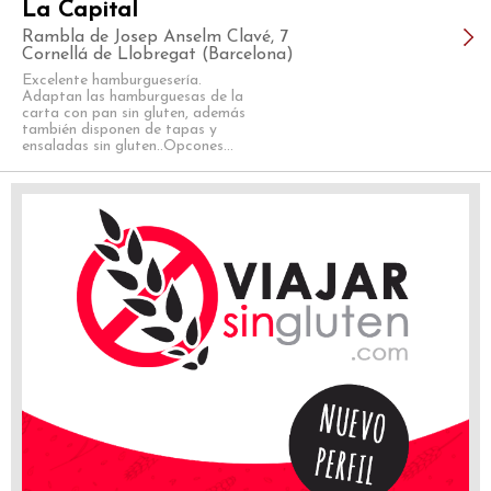
La Capital
Rambla de Josep Anselm Clavé, 7
Cornellá de Llobregat (Barcelona)
Excelente hamburguesería.
Adaptan las hamburguesas de la
carta con pan sin gluten, además
también disponen de tapas y
ensaladas sin gluten..Opcones...