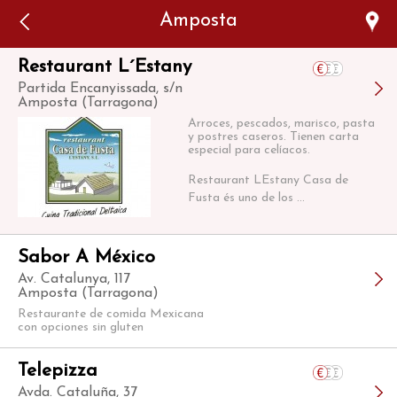
Error: The domain WWW.VIAJARSINGLUTEN.COM is not
Amposta
authorized to show the cookie declaration for domain group
ID 546ddaab-b478-4440-aa8a-3b0205284212. Please add it to
the domain group in the Cookiebot Manager to authorize
the domain.
Restaurant L´Estany
Partida Encanyissada, s/n
Amposta (Tarragona)
Arroces, pescados, marisco, pasta
y postres caseros. Tienen carta
especial para celíacos.
Restaurant LEstany Casa de
Fusta és uno de los ...
Sabor A México
Av. Catalunya, 117
Amposta (Tarragona)
Restaurante de comida Mexicana
con opciones sin gluten
Telepizza
Avda. Cataluña, 37