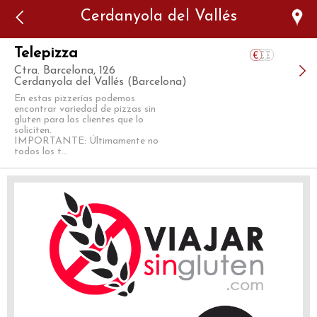
Error: The domain WWW.VIAJARSINGLUTEN.COM is not
Cerdanyola del Vallés
authorized to show the cookie declaration for domain group
ID 546ddaab-b478-4440-aa8a-3b0205284212. Please add it to
the domain group in the Cookiebot Manager to authorize
the domain.
Telepizza
Ctra. Barcelona, 126
Cerdanyola del Vallés (Barcelona)
En estas pizzerías podemos
encontrar variedad de pizzas sin
gluten para los clientes que lo
soliciten.
IMPORTANTE: Últimamente no
todos los t...