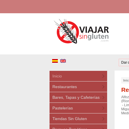
Dar 
Inicio
Inic
Restaurantes
Re
Bares, Tapas y Cafeterías
Alfoz
(Rio
-
Lim
Pastelerías
Migu
Medi
Tiendas Sin Gluten