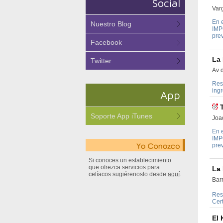
Social
Var
En e
Nuestro Blog
IMP
prev
Facebook
La 
Twitter
Av d
Rest
ing
App
Soporte App iTunes
Joa
En e
IMP
prev
Si conoces un establecimiento
que ofrezca servicios para
La 
celíacos sugiérenoslo desde
aquí
.
Bar
Res
Cer
El 