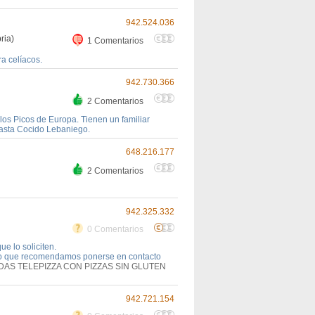
942.524.036
ria)
1 Comentarios
a celíacos.
942.730.366
2 Comentarios
los Picos de Europa. Tienen un familiar
hasta Cocido Lebaniego.
648.216.177
2 Comentarios
942.325.332
0 Comentarios
e lo soliciten.
 lo que recomendamos ponerse en contacto
DAS TELEPIZZA CON PIZZAS SIN GLUTEN
942.721.154