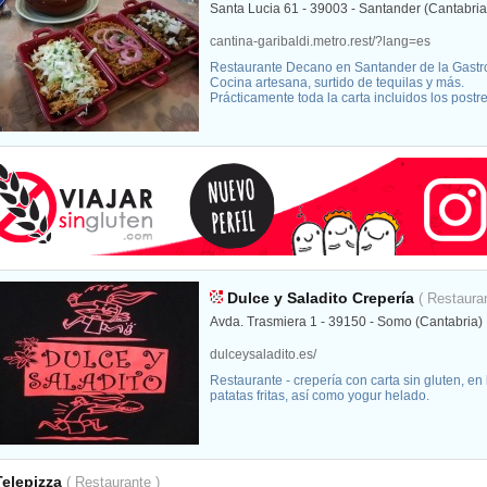
Santa Lucia 61 - 39003 - Santander (Cantabria
cantina-garibaldi.metro.rest/?lang=es
Restaurante Decano en Santander de la Gast
Cocina artesana, surtido de tequilas y más.
Prácticamente toda la carta incluidos los postr
Dulce y Saladito Crepería
( Restaura
Avda. Trasmiera 1 - 39150 - Somo (Cantabria)
dulceysaladito.es/
Restaurante - crepería con carta sin gluten, en
patatas fritas, así­ como yogur helado.
Telepizza
( Restaurante )