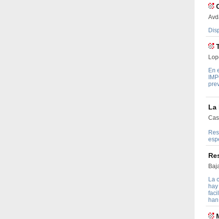
Avd
Disp
Lop
En e
IMP
prev
La
Cast
Res
esp
Re
Baj
La 
hay 
faci
han 