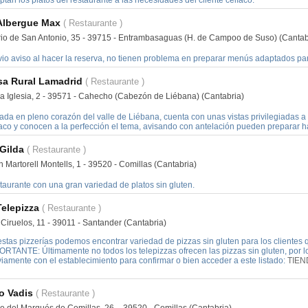
tan los platos del restaurante a las necesidades del cliente celíaco.
Albergue Max
( Restaurante )
rio de San Antonio, 35 - 39715 - Entrambasaguas (H. de Campoo de Suso) (Cantab
vio aviso al hacer la reserva, no tienen problema en preparar menús adaptados par
sa Rural Lamadrid
( Restaurante )
la Iglesia, 2 - 39571 - Cahecho (Cabezón de Liébana) (Cantabria)
ada en pleno corazón del valle de Liébana, cuenta con unas vistas privilegiadas a 
íaco y conocen a la perfección el tema, avisando con antelación pueden preparar 
Gilda
( Restaurante )
 Martorell Montells, 1 - 39520 - Comillas (Cantabria)
taurante con una gran variedad de platos sin gluten.
Telepizza
( Restaurante )
Ciruelos, 11 - 39011 - Santander (Cantabria)
stas pizzerías podemos encontrar variedad de pizzas sin gluten para los clientes qu
ORTANTE: Últimamente no todos los telepizzas ofrecen las pizzas sin gluten, por
iamente con el establecimiento para confirmar o bien acceder a este listado:
TIEN
o Vadis
( Restaurante )
le del Marqués de Comillas, 26, - 39520 - Comillas (Cantabria)