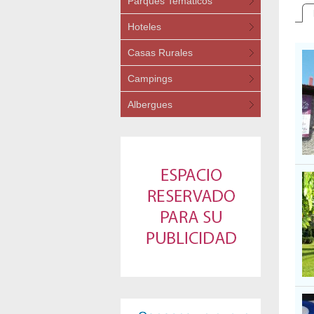
Parques Temáticos
Hoteles
Casas Rurales
Campings
Albergues