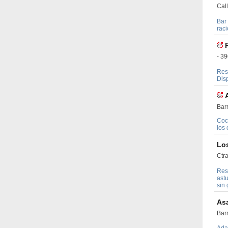
Call
Bar 
raci
- 3
Res
Dis
Barr
Coc
los 
Lo
Ctr
Res
astu
sin 
As
Barr