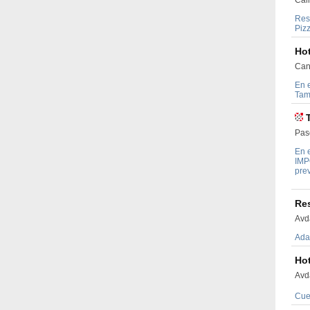
Res
Piz
Hot
Cant
En e
Tam
Pas
En e
IMP
prev
Res
Avd
Adap
Hot
Avda
Cuen