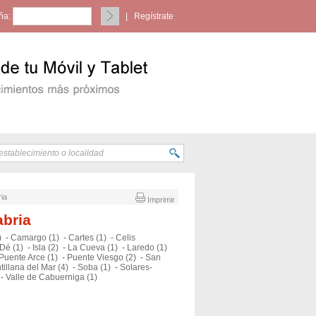
ña:
|
Regístrate
ria
Imprimir
abria
)
-
Camargo (1)
-
Cartes (1)
-
Celis
Dé (1)
-
Isla (2)
-
La Cueva (1)
-
Laredo (1)
Puente Arce (1)
-
Puente Viesgo (2)
-
San
tillana del Mar (4)
-
Soba (1)
-
Solares-
-
Valle de Cabuerniga (1)