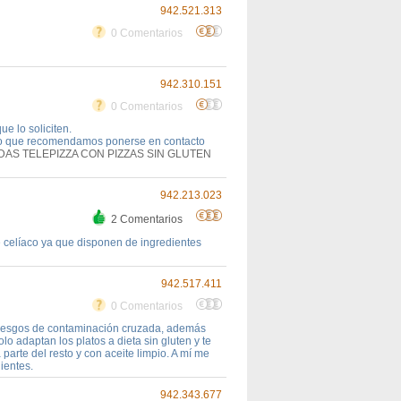
942.521.313
0 Comentarios
942.310.151
0 Comentarios
e lo soliciten.
 lo que recomendamos ponerse en contacto
DAS TELEPIZZA CON PIZZAS SIN GLUTEN
942.213.023
2 Comentarios
e celíaco ya que disponen de ingredientes
942.517.411
0 Comentarios
 riesgos de contaminación cruzada, además
o adaptan los platos a dieta sin gluten y te
 parte del resto y con aceite limpio. A mí me
ientes.
942.343.677