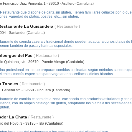
e Francisco Díaz Pimienta, 1 - 39610 - Astillero (Cantabria)
Restaurante que dispone de carta sin gluten. Tienen familiares celiacos por lo qu
ones, variedad de platos, postres, etc... sin gluten.
Restaurante La Guisandera
( Restaurante )
9004 - Santander (Cantabria)
taurante de comida casera y tradicional donde pueden adaptar algunos platos de la 
ponen también de pasta y harinas especiales.
Albergue del Pas
( Restaurante )
io Quintana, s/n - 39670 - Puente Viesgo (Cantabria)
ina profesional en la que preparan comidas cocinadas según métodos caseros que
clientes: menús especiales para vegetarianos, celíacos, dietas blandas...
s Toneles
( Restaurante )
a. General s/n - 39560 - Unquera (Cantabria)
taurante de comida casera de la zona, cocinando con productos asturianos y canta
rianos, con un amplio catalogo sin gluten, adaptando los platos a tus necesidades
gluten.
ador La Chata
( Restaurante )
io del Hoyo, 3 - 39195 - Isla (Cantabria)