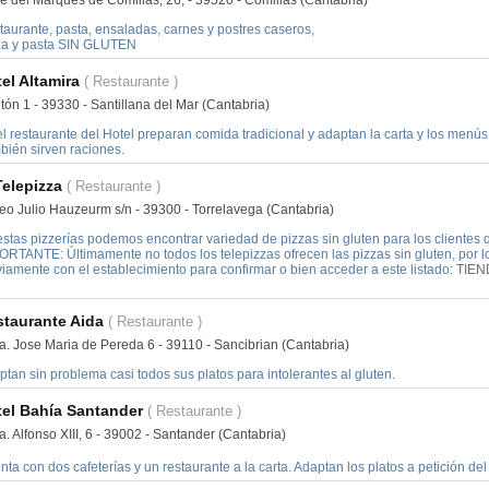
taurante, pasta, ensaladas, carnes y postres caseros,
za y pasta SIN GLUTEN
el Altamira
( Restaurante )
ón 1 - 39330 - Santillana del Mar (Cantabria)
l restaurante del Hotel preparan comida tradicional y adaptan la carta y los menús 
bién sirven raciones.
Telepizza
( Restaurante )
eo Julio Hauzeurm s/n - 39300 - Torrelavega (Cantabria)
stas pizzerías podemos encontrar variedad de pizzas sin gluten para los clientes qu
ORTANTE: Últimamente no todos los telepizzas ofrecen las pizzas sin gluten, por
iamente con el establecimiento para confirmar o bien acceder a este listado:
TIEN
taurante Aida
( Restaurante )
a. Jose Maria de Pereda 6 - 39110 - Sancibrian (Cantabria)
tan sin problema casi todos sus platos para intolerantes al gluten.
el Bahía Santander
( Restaurante )
. Alfonso XIII, 6 - 39002 - Santander (Cantabria)
ta con dos cafeterías y un restaurante a la carta. Adaptan los platos a petición del 