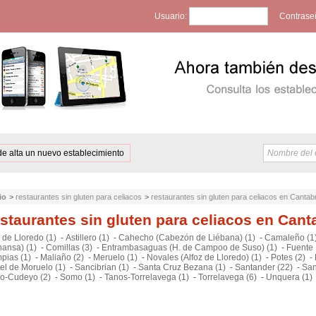
Usuario:
Contrase
de alta un nuevo establecimiento
io
>
restaurantes sin gluten para celiacos
>
restaurantes sin gluten para celiacos en Cantab
staurantes sin gluten para celiacos en Cant
 de Lloredo (1)
-
Astillero (1)
-
Cahecho (Cabezón de Liébana) (1)
-
Camaleño (1
nansa) (1)
-
Comillas (3)
-
Entrambasaguas (H. de Campoo de Suso) (1)
-
Fuente 
pias (1)
-
Maliaño (2)
-
Meruelo (1)
-
Novales (Alfoz de Lloredo) (1)
-
Potes (2)
-
el de Moruelo (1)
-
Sancibrian (1)
-
Santa Cruz Bezana (1)
-
Santander (22)
-
San
o-Cudeyo (2)
-
Somo (1)
-
Tanos-Torrelavega (1)
-
Torrelavega (6)
-
Unquera (1)