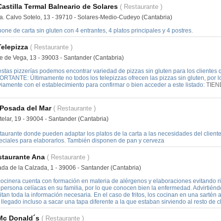
Castilla Termal Balneario de Solares
( Restaurante )
a. Calvo Sotelo, 13 - 39710 - Solares-Medio-Cudeyo (Cantabria)
one de carta sin gluten con 4 entrantes, 4 platos principales y 4 postres.
Telepizza
( Restaurante )
e de Vega, 13 - 39003 - Santander (Cantabria)
stas pizzerías podemos encontrar variedad de pizzas sin gluten para los clientes qu
ORTANTE: Últimamente no todos los telepizzas ofrecen las pizzas sin gluten, por
iamente con el establecimiento para confirmar o bien acceder a este listado:
TIEN
 Posada del Mar
( Restaurante )
elar, 19 - 39004 - Santander (Cantabria)
taurante donde pueden adaptar los platos de la carta a las necesidades del client
eciales para elaborarlos. También disponen de pan y cerveza
staurante Ana
( Restaurante )
ada de la Calzada, 1 - 39006 - Santander (Cantabria)
cocinera cuenta con formación en materia de alérgenos y elaboraciones evitando
persona celíacas en su familia, por lo que conocen bien la enfermedad. Advirtiéndol
litan toda la información necesaria. En el caso de fritos, los cocinan en una sartén a
llegado incluso a sacar una tapa diferente a la que estaban sirviendo al resto de cl
Mc Donald´s
( Restaurante )