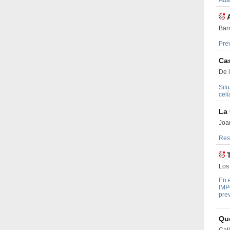
Adap
Bar
Pre
Ca
De 
Situ
cel
La 
Joan
Res
Los 
En e
IMP
prev
Qu
Cal