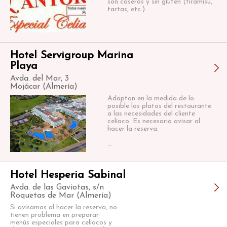
son caseros y sin gluten (tiramisú,
tartas, etc.).
Hotel Servigroup Marina
Playa
Avda. del Mar, 3
Mojácar (Almería)
Adaptan en la medida de lo
posible los platos del restaurante
a las necesidades del cliente
celíaco. Es necesario avisar al
hacer la reserva.
...
Hotel Hesperia Sabinal
Avda. de las Gaviotas, s/n
Roquetas de Mar (Almería)
Si avisamos al hacer la reserva, no
tienen problema en preparar
menús especiales para celíacos y