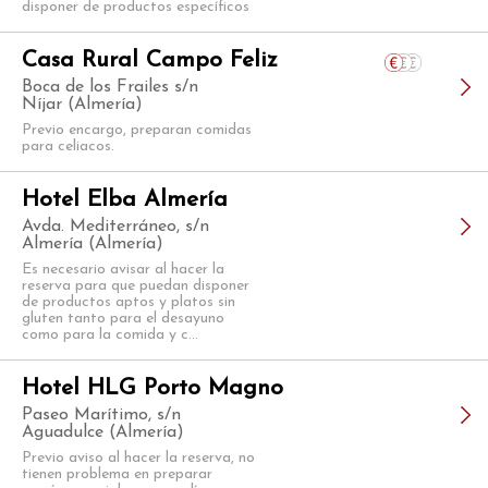
disponer de productos específicos
Casa Rural Campo Feliz
Boca de los Frailes s/n
Níjar (Almería)
Previo encargo, preparan comidas
para celiacos.
Hotel Elba Almería
Avda. Mediterráneo, s/n
Almería (Almería)
Es necesario avisar al hacer la
reserva para que puedan disponer
de productos aptos y platos sin
gluten tanto para el desayuno
como para la comida y c...
Hotel HLG Porto Magno
Paseo Marítimo, s/n
Aguadulce (Almería)
Previo aviso al hacer la reserva, no
tienen problema en preparar