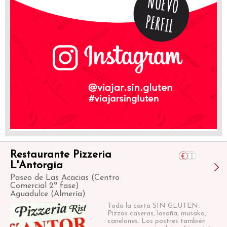
Restaurante Pizzeria
L'Antorgia
Paseo de Las Acacias (Centro
Comercial 2ª fase)
Aguadulce (Almería)
Toda la carta SIN GLUTEN:
Pizzas caseras, lasaña, musaka,
canelones. Los postres también