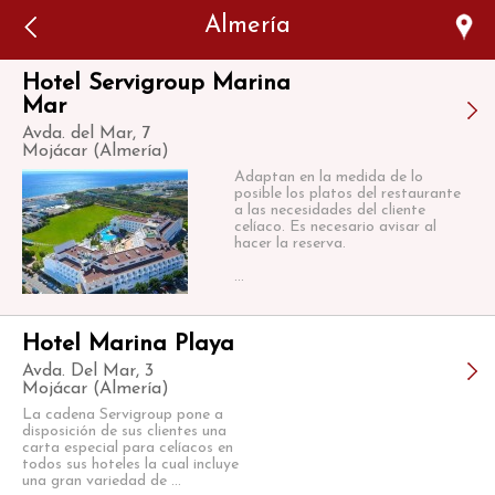
Error: The domain WWW.VIAJARSINGLUTEN.COM is not
Almería
authorized to show the cookie declaration for domain group
ID 546ddaab-b478-4440-aa8a-3b0205284212. Please add it to
the domain group in the Cookiebot Manager to authorize
the domain.
Hotel Servigroup Marina
Mar
Avda. del Mar, 7
Mojácar (Almería)
Adaptan en la medida de lo
posible los platos del restaurante
a las necesidades del cliente
celíaco. Es necesario avisar al
hacer la reserva.
...
Hotel Marina Playa
Avda. Del Mar, 3
Mojácar (Almería)
La cadena Servigroup pone a
disposición de sus clientes una
carta especial para celíacos en
todos sus hoteles la cual incluye
una gran variedad de ...