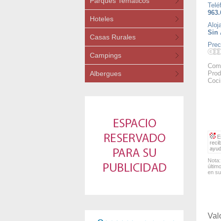
Parques Temáticos
Telé
963.
Hoteles
Aloj
Sin 
Casas Rurales
Prec
Campings
Comi
Albergues
Prod
Coci
Es
reci
ayud
Nota:
últim
en su
Val