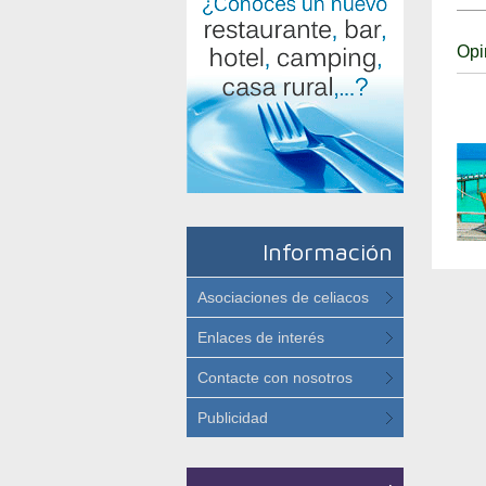
Opi
Información
Asociaciones de celiacos
Enlaces de interés
Contacte con nosotros
Publicidad