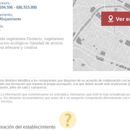
fono/s:
694.596 - 686.915.880
amiento:
Ver e
Alojamiento
io:
da vegetariana Ovolacto, vegetariano
uctos ecológicos Variedad de arroces
na artesana y creativa
te distintivo identifica a los restaurantes que disponen de un acuerdo de colaboración con la
bido una formación que imparte la propia asociación, a la que deben acudir todo el personal: 
antes, jefes de sala y camareros.
 La información que suministramos es orientativa, intentamos que esté lo mas actualizada p
os. No obstante recomendamos que antes de ir se aseguren contactando directamente con el
 servicio.
oración del establecimiento