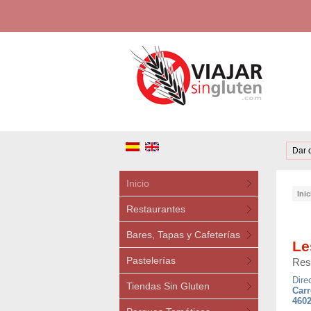
Dar 
Inicio
Inic
Restaurantes
Bares, Tapas y Cafeterías
Le
Pastelerías
Res
Dire
Tiendas Sin Gluten
Carr
4602