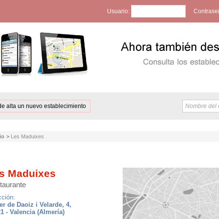
Usuario:
Contrase
de alta un nuevo establecimiento
io
>
Les Maduixes
s Maduixes
taurante
cción:
er de Daoiz i Velarde, 4,
1 - Valencia (Almería)