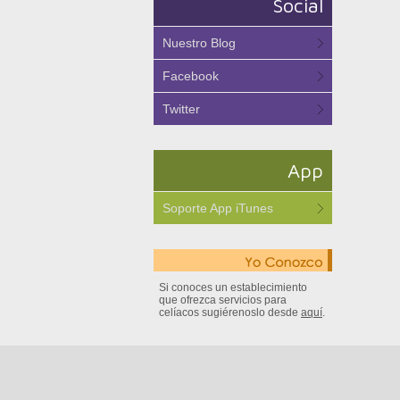
Social
Nuestro Blog
Facebook
Twitter
App
Soporte App iTunes
Si conoces un establecimiento
que ofrezca servicios para
celíacos sugiérenoslo desde
aquí
.