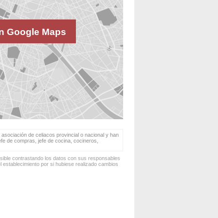
n Google Maps
 asociación de celiacos provincial o nacional y han
jefe de compras, jefe de cocina, cocineros,
osible contrastando los datos con sus responsables
 establecimiento por si hubiese realizado cambios