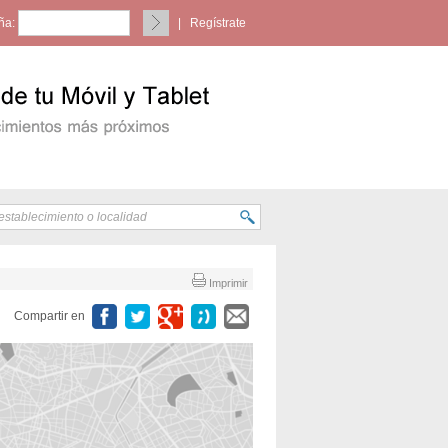
ña:
|
Regístrate
Imprimir
Compartir en