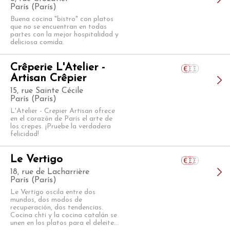
París (París)
Buena cocina "bistro" con platos
que no se encuentran en todas
partes con la mejor hospitalidad y
deliciosa comida.
Crêperie L'Atelier -
Artisan Crêpier
15, rue Sainte Cécile
París (París)
L'Atelier - Crepier Artisan ofrece
en el corazón de París el arte de
los crepes. ¡Pruebe la verdadera
felicidad!
Le Vertigo
18, rue de Lacharrière
París (París)
Le Vertigo oscila entre dos
mundos, dos modos de
recuperación, dos tendencias.
Cocina chti y la cocina catalán se
unen en los platos para el deleite...