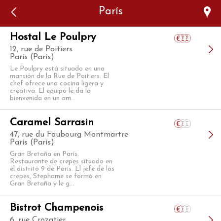
Error: The domain WWW.VIAJARSINGLUTEN.COM is not
París
authorized to show the cookie declaration for domain group
ID 546ddaab-b478-4440-aa8a-3b0205284212. Please add it to
the domain group in the Cookiebot Manager to authorize
the domain.
Hostal Le Poulpry
12, rue de Poitiers
París (París)
Le Poulpry está situado en una
mansión de la Rue de Poitiers. El
chef ofrece una cocina ligera y
creativa. El equipo le da la
bienvenida en un am...
Caramel Sarrasin
47, rue du Faubourg Montmartre
París (París)
Gran Bretaña en París.
Restaurante de crepes situado en
el distrito 9 de París. El jefe de los
crepes, Stephame se formó en
Gran Bretaña y le g...
Bistrot Champenois
6, rue Crozatier