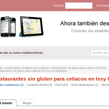
Usuario:
Contrase
de alta un nuevo establecimiento
io
>
restaurantes sin gluten para celiacos
>
restaurantes sin gluten para celiacos en París
staurantes sin gluten para celiacos en Issy les molineaux
staurantes sin gluten para celiacos en Issy
 les molineaux (1)
-
Levallois-Perret (3)
-
París (65)
-
Rueil-Malmaison (1)
-
Versai
Listado
Mapa