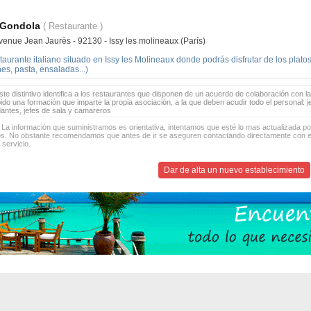
 Gondola
( Restaurante )
venue Jean Jaurès - 92130 - Issy les molineaux (París)
aurante italiano situado en Issy les Molineaux donde podrás disfrutar de los platos 
es, pasta, ensaladas...)
te distintivo identifica a los restaurantes que disponen de un acuerdo de colaboración con la
bido una formación que imparte la propia asociación, a la que deben acudir todo el personal: 
antes, jefes de sala y camareros
 La información que suministramos es orientativa, intentamos que esté lo mas actualizada p
os. No obstante recomendamos que antes de ir se aseguren contactando directamente con el
 servicio.
Dar de alta un nuevo establecimiento