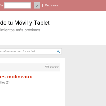
ña:
|
Regístrate
Imprimir
 les molineaux
lles (1)