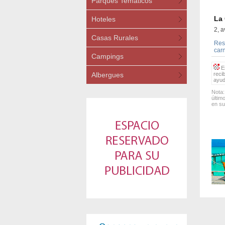
Parques Temáticos
La
Hoteles
2, a
Casas Rurales
Rest
carn
Campings
Es
Albergues
reci
ayud
Nota:
últim
en su