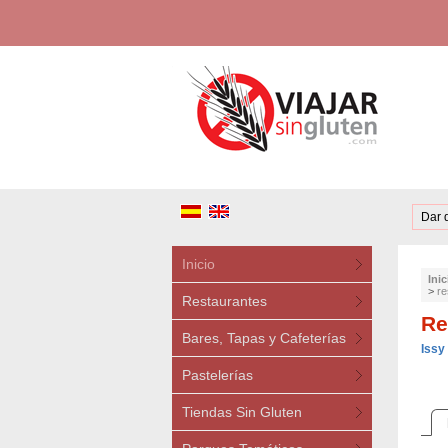
Dar 
Inicio
Inic
>
re
Restaurantes
Re
Bares, Tapas y Cafeterías
Issy
Pastelerías
Tiendas Sin Gluten