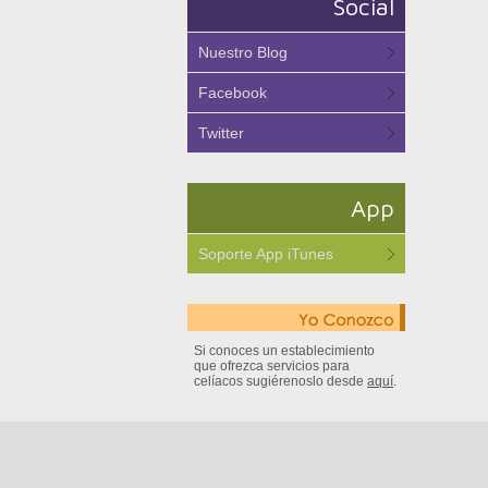
Social
Nuestro Blog
Facebook
Twitter
App
Soporte App iTunes
Si conoces un establecimiento
que ofrezca servicios para
celíacos sugiérenoslo desde
aquí
.