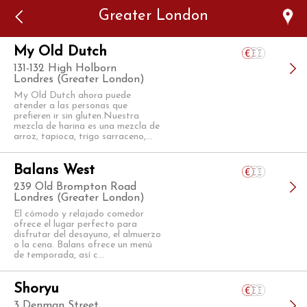
Error: The domain WWW.VIAJARSINGLUTEN.COM is not
Greater London
authorized to show the cookie declaration for domain group
ID 546ddaab-b478-4440-aa8a-3b0205284212. Please add it to
the domain group in the Cookiebot Manager to authorize
the domain.
My Old Dutch
131-132 High Holborn
Londres (Greater London)
My Old Dutch ahora puede
atender a las personas que
prefieren ir sin gluten.Nuestra
mezcla de harina es una mezcla de
arroz, tapioca, trigo sarraceno,...
Balans West
239 Old Brompton Road
Londres (Greater London)
El cómodo y relajado comedor
ofrece el lugar perfecto para
disfrutar del desayuno, el almuerzo
o la cena. Balans ofrece un menú
de temporada, así c...
Shoryu
3 Denman Street