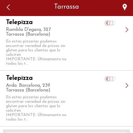
Error: The domain WWW.VIAJARSINGLUTEN.COM is not
Tarrassa
authorized to show the cookie declaration for domain group
ID 546ddaab-b478-4440-aa8a-3b0205284212. Please add it to
the domain group in the Cookiebot Manager to authorize
the domain.
Telepizza
Rambla D'egara, 327
Tarrassa (Barcelona)
En estas pizzerías podemos
encontrar variedad de pizzas sin
gluten para los clientes que lo
soliciten.
IMPORTANTE: Últimamente no
todos los t...
Telepizza
Avda. Barcelona, 239
Tarrassa (Barcelona)
En estas pizzerías podemos
encontrar variedad de pizzas sin
gluten para los clientes que lo
soliciten.
IMPORTANTE: Últimamente no
todos los t...