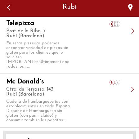
Error: The domain WWW.VIAJARSINGLUTEN.COM is not
Rubí
authorized to show the cookie declaration for domain group
ID 546ddaab-b478-4440-aa8a-3b0205284212. Please add it to
the domain group in the Cookiebot Manager to authorize
the domain.
Telepizza
Prat de la Riba, 7
Rubí (Barcelona)
En estas pizzerías podemos
encontrar variedad de pizzas sin
gluten para los clientes que lo
soliciten.
IMPORTANTE: Últimamente no
todos los t...
Mc Donald´s
Ctra. de Terrassa, 143
Rubí (Barcelona)
Cadena de hamburgueserías con
establecimientos en toda España.
Dispone de Hamburguesa sin
gluten (con pan incluido) y
consumir también las patatas...