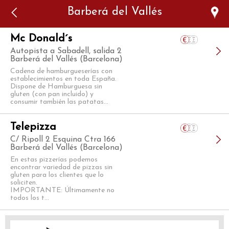
Error: The domain WWW.VIAJARSINGLUTEN.COM is not
Barberá del Vallés
authorized to show the cookie declaration for domain group
ID 546ddaab-b478-4440-aa8a-3b0205284212. Please add it to
the domain group in the Cookiebot Manager to authorize
the domain.
Mc Donald´s
Autopista a Sabadell, salida 2
Barberá del Vallés (Barcelona)
Cadena de hamburgueserías con
establecimientos en toda España.
Dispone de Hamburguesa sin
gluten (con pan incluido) y
consumir también las patatas...
Telepizza
C/ Ripoll 2 Esquina Ctra 166
Barberá del Vallés (Barcelona)
En estas pizzerías podemos
encontrar variedad de pizzas sin
gluten para los clientes que lo
soliciten.
IMPORTANTE: Últimamente no
todos los t...