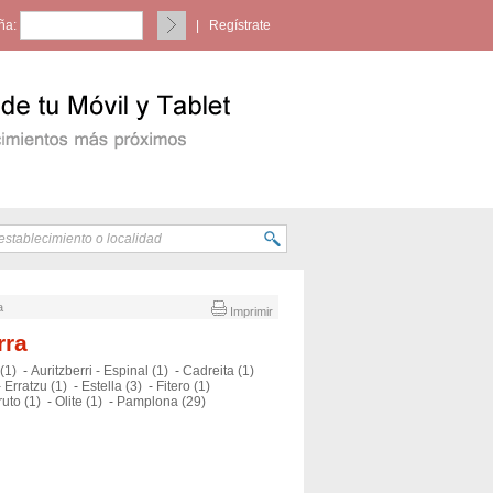
ña:
|
Regístrate
a
Imprimir
rra
(1)
-
Auritzberri - Espinal (1)
-
Cadreita (1)
-
Erratzu (1)
-
Estella (3)
-
Fitero (1)
ruto (1)
-
Olite (1)
-
Pamplona (29)