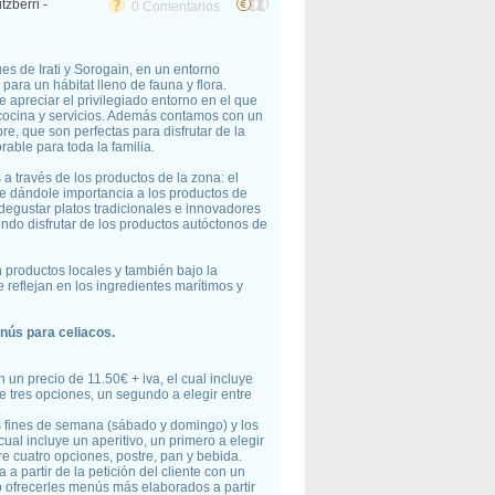
tzberri -
0 Comentarios
es de Irati y Sorogain, en un entorno
 para un hábitat lleno de fauna y flora.
 apreciar el privilegiado entorno en el que
cocina y servicios. Además contamos con un
bre, que son perfectas para disfrutar de la
able para toda la familia.
 través de los productos de la zona: el
re dándole importancia a los productos de
egustar platos tradicionales e innovadores
do disfrutar de los productos autóctonos de
 productos locales y también bajo la
e reflejan en los ingredientes marítimos y
nús para celiacos.
n un precio de 11.50€ + iva, el cual incluye
re tres opciones, un segundo a elegir entre
os fines de semana (sábado y domingo) y los
cual incluye un aperitivo, un primero a elegir
re cuatro opciones, postre, pan y bebida.
a partir de la petición del cliente con un
o ofrecerles menús más elaborados a partir