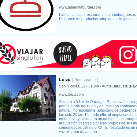
www.lamuditaburger.com
Lamudita es un restaurante de hamburguesas
Disponen de productos adaptados sin gluten en
Loizu
( Restaurante )
San Nicolás, 13 - 31640 - Auritz-Burguete (Nav
www.loizu.com
Situado a 3 km de Orreaga - Roncesvalles, muy
pero alejado del ruido y del trasiego continuad
natural impresionante, salpicado de pequeños p
tan sólo 20 km. Por todo ello, el emplazamient
naturaleza y cultura en un ambiente de tranqui
arquitectónicos tradicionales propios de sus m
comodidades del siglo XXI. El resultado es un
vez el sabor de antaño.