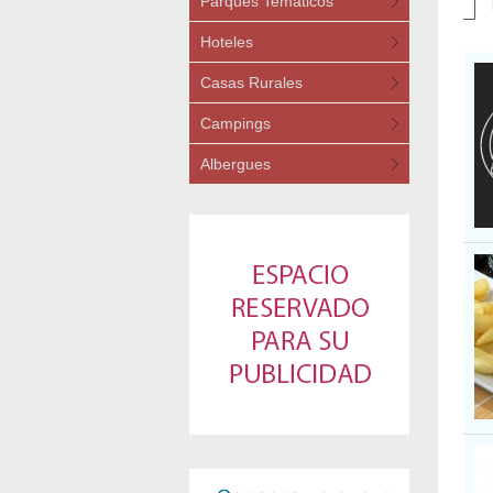
Parques Temáticos
Hoteles
Casas Rurales
Campings
Albergues