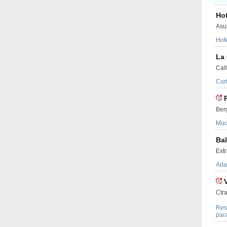
Hot
Asun
Hot
La
Cal
Car
Ber
Muc
Bal
Extr
Adap
Ctra
Res
para