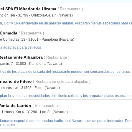
el SPA El Mirador de Ulzama
( Restaurante )
ción, s/n - 31799 - Urritzola-Galain (Navarra)
el, Golf y SPA enclavado en un paraíso natural. Preparan menús especiales para ce
 Comedia
( Restaurante )
le Comedias, 13 - 31001 - Pamplona (Navarra)
ta adaptada para celiacos
Restaurante Alhambra
( Restaurante )
gamín, 7 - 31003 - Pamplona (Navarra)
hos de los platos de la carta del restaurante pueden ser consumidos por celíacos
neario de Fitero
( Restaurante sólo para alojados )
amuros, s/n - 31593 - Fitero (Navarra)
tan la carta a las necesidades del cliente celíaco y les preparan platos especiale
Venta de Larrión
( Restaurante )
. Urbasa, Km 4 - 31290 - Larrión (Navarra)
taurante especializado en cocina tradicional Navarra con un punto innovador. Por
 celíacos.