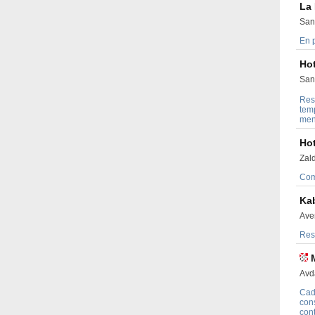
La
San
En 
Ho
San
Res
tem
men
Hot
Zald
Com
Ka
Ave
Res
Avd
Cad
con
con