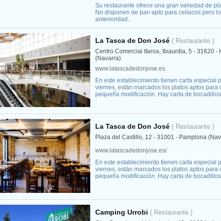
Su restaurante ofrece una gran variedad de pla
No disponen de pan apto para celíacos pero lo
anterioridad..
La Tasca de Don José
( Restaurante )
Centro Comercial Itaroa, Itxaurdia, 5 - 31620 -
(Navarra)
www.latascadedonjose.es
En este establecimiento tienen carta especial 
viernes, están marcados los platos aptos para 
pequeña modificación. Hay carta de bocadillos
La Tasca de Don José
( Restaurante )
Plaza del Castillo, 12 - 31001 - Pamplona (Nav
www.latascadedonjose.es/
En este establecimiento tienen carta especial 
viernes, están marcados los platos aptos para 
pequeña modificación. Hay carta de bocadillos
Camping Urrobi
( Restaurante )