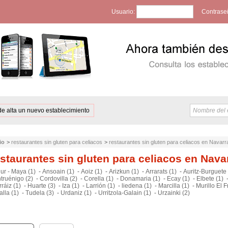
Usuario:
Contrase
de alta un nuevo establecimiento
io
>
restaurantes sin gluten para celiacos
>
restaurantes sin gluten para celiacos en Navarr
staurantes sin gluten para celiacos en Nava
ur - Maya (1)
-
Ansoain (1)
-
Aoiz (1)
-
Arizkun (1)
-
Arrarats (1)
-
Auritz-Burguete 
truénigo (2)
-
Cordovilla (2)
-
Corella (1)
-
Donamaria (1)
-
Ecay (1)
-
Elbete (1)
ráiz (1)
-
Huarte (3)
-
Iza (1)
-
Larrión (1)
-
liedena (1)
-
Marcilla (1)
-
Murillo El F
alla (1)
-
Tudela (3)
-
Urdaniz (1)
-
Urritzola-Galain (1)
-
Urzainki (2)