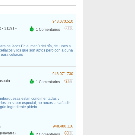
948.073.510
 - 31191 -
1 Comentarios
para celíacos En el menú del día, de lunes a
celíacos y los que son aptos pero con alguna
 para celíacos
948.071.730
nsoain
1 Comentarios
hamburguesas están condimentadas y
les un sabor especial; no necesitas añadir
lgún ingrediente pídelo.
948.488.116
)
(Navarra)
2 Comentarios