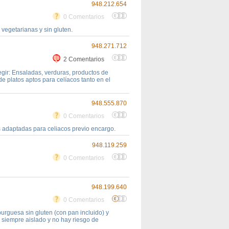
948.212.654
0 Comentarios
vegetarianas y sin gluten.
948.271.712
2 Comentarios
gir: Ensaladas, verduras, productos de
e platos aptos para celíacos tanto en el
948.555.870
0 Comentarios
s adaptadas para celiacos previo encargo.
948.119.259
0 Comentarios
948.199.640
0 Comentarios
guesa sin gluten (con pan incluido) y
 siempre aislado y no hay riesgo de