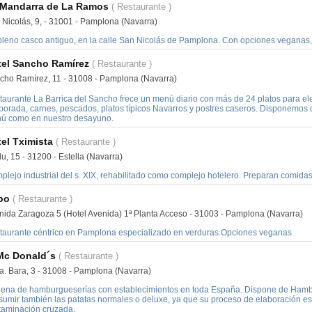
 Mandarra de La Ramos
( Restaurante )
 Nicolás, 9, - 31001 - Pamplona (Navarra)
pleno casco antiguo, en la calle San Nicolás de Pamplona. Con opciones veganas, 
tel Sancho Ramírez
( Restaurante )
cho Ramírez, 11 - 31008 - Pamplona (Navarra)
taurante La Barrica del Sancho frece un menú diario con más de 24 platos para ele
porada, carnes, pescados, platos típicos Navarros y postres caseros. Disponemos d
ú como en nuestro desayuno.
el Tximista
( Restaurante )
u, 15 - 31200 - Estella (Navarra)
plejo industrial del s. XIX, rehabilitado como complejo hotelero. Preparan comida
bo
( Restaurante )
nida Zaragoza 5 (Hotel Avenida) 1ª Planta Acceso - 31003 - Pamplona (Navarra)
taurante céntrico en Pamplona especializado en verduras.Opciones veganas
Mc Donald´s
( Restaurante )
a. Bara, 3 - 31008 - Pamplona (Navarra)
ena de hamburgueserías con establecimientos en toda España. Dispone de Hambur
sumir también las patatas normales o deluxe, ya que su proceso de elaboración es
taminación cruzada.