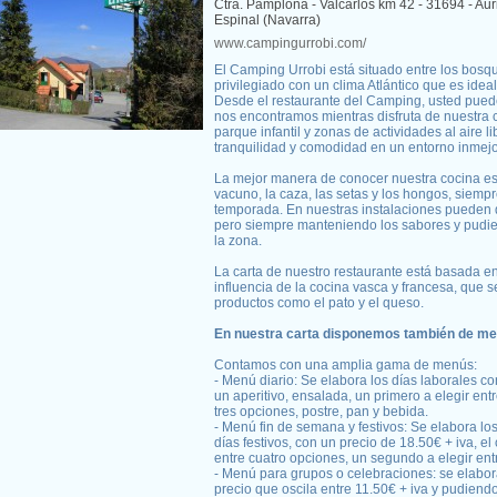
Ctra. Pamplona - Valcarlos km 42 - 31694 - Auri
Espinal (Navarra)
www.campingurrobi.com/
El Camping Urrobi está situado entre los bosqu
privilegiado con un clima Atlántico que es ideal
Desde el restaurante del Camping, usted puede
nos encontramos mientras disfruta de nuestra 
parque infantil y zonas de actividades al aire li
tranquilidad y comodidad en un entorno inmejor
La mejor manera de conocer nuestra cocina es a
vacuno, la caza, las setas y los hongos, siemp
temporada. En nuestras instalaciones pueden d
pero siempre manteniendo los sabores y pudien
la zona.
La carta de nuestro restaurante está basada en
influencia de la cocina vasca y francesa, que s
productos como el pato y el queso.
En nuestra carta disponemos también de me
Contamos con una amplia gama de menús:
- Menú diario: Se elabora los días laborales co
un aperitivo, ensalada, un primero a elegir ent
tres opciones, postre, pan y bebida.
- Menú fin de semana y festivos: Se elabora l
días festivos, con un precio de 18.50€ + iva, el 
entre cuatro opciones, un segundo a elegir ent
- Menú para grupos o celebraciones: se elabora 
precio que oscila entre 11.50€ + iva y pudiend