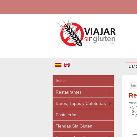
Dar 
Inicio
Inic
Restaurantes
Re
Bares, Tapas y Cafeterías
Amai
-
Cin
-
Gor
Pastelerías
-
Taf
Tiendas Sin Gluten