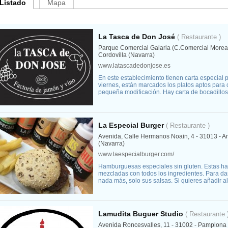
Listado
Mapa
La Tasca de Don José
( Restaurante )
Parque Comercial Galaria (C.Comercial Morea)
Cordovilla (Navarra)
www.latascadedonjose.es
En este establecimiento tienen carta especial 
viernes, están marcados los platos aptos para 
pequeña modificación. Hay carta de bocadillos
La Especial Burger
( Restaurante )
Avenida, Calle Hermanos Noain, 4 - 31013 - A
(Navarra)
www.laespecialburger.com/
Hamburguesas especiales sin gluten. Estas 
mezcladas con todos los ingredientes. Para dar
nada más, solo sus salsas. Si quieres añadir a
Lamudita Buguer Studio
( Restaurante 
Avenida Roncesvalles, 11 - 31002 - Pamplona 