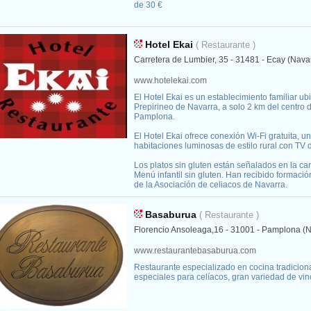
de 30 €
Hotel Ekai
( Restaurante )
Carretera de Lumbier, 35 - 31481 - Ecay (Nava
www.hotelekai.com
El Hotel Ekai es un establecimiento familiar ub
Prepirineo de Navarra, a solo 2 km del centro 
Pamplona.
El Hotel Ekai ofrece conexión Wi-Fi gratuita, un
habitaciones luminosas de estilo rural con TV de
Los platos sin gluten están señalados en la car
Menú infantil sin gluten. Han recibido formación
de la Asociación de celiacos de Navarra.
Basaburua
( Restaurante )
Florencio Ansoleaga,16 - 31001 - Pamplona (N
www.restaurantebasaburua.com
Restaurante especializado en cocina tradicio
especiales para celíacos, gran variedad de vin