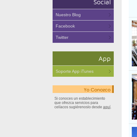
Social
Nuestro Blog
Facebook
Twitter
App
Soporte App iTunes
Si conoces un establecimiento
que ofrezca servicios para
celíacos sugiérenoslo desde
aquí
.