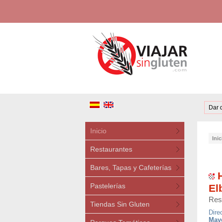
Dar 
Inicio
Inic
Restaurantes
Bares, Tapas y Cafeterías
H
Pastelerías
El
Res
Tiendas Sin Gluten
Dire
Mayo