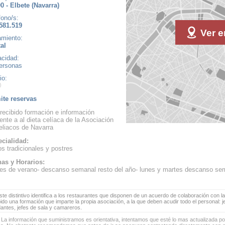
0 - Elbete (Navarra)
fono/s:
581.519
Ver e
amiento:
al
cidad:
ersonas
io:
te reservas
recibido formación e información
rente a al dieta celíaca de la Asociación
eliacos de Navarra
cialidad:
os tradicionales y postres
as y Horarios:
es de verano- descanso semanal resto del año- lunes y martes descanso se
te distintivo identifica a los restaurantes que disponen de un acuerdo de colaboración con la
bido una formación que imparte la propia asociación, a la que deben acudir todo el personal: 
antes, jefes de sala y camareros.
 La información que suministramos es orientativa, intentamos que esté lo mas actualizada p