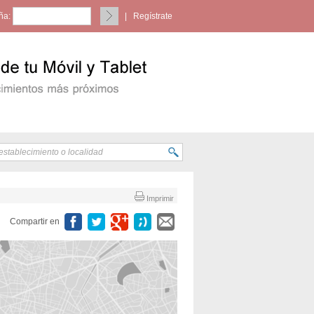
ña:
|
Regístrate
Imprimir
Compartir en