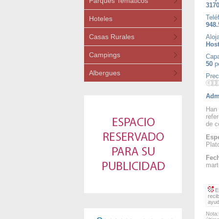
Parques Temáticos
3170
Telé
Hoteles
948.
Casas Rurales
Aloj
Host
Campings
Capa
50
p
Albergues
Prec
Admi
Han 
refe
de c
Espe
Plat
Fech
mart
Es
reci
ayud
Nota: