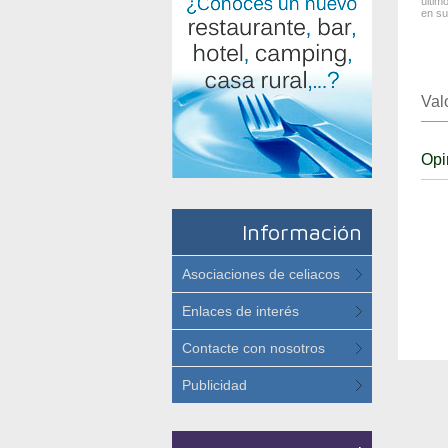
últim
en su
Val
Opi
Información
Asociaciones de celiacos
Enlaces de interés
Contacte con nosotros
Publicidad