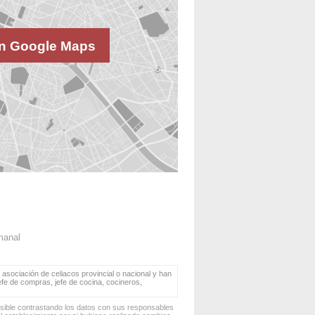
n Google Maps
manal
 asociación de celiacos provincial o nacional y han
jefe de compras, jefe de cocina, cocineros,
osible contrastando los datos con sus responsables