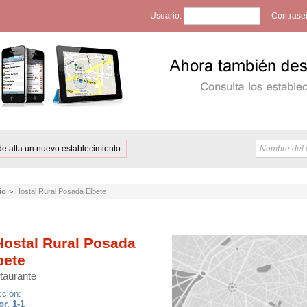
Usuario:
Contrase
de alta un nuevo establecimiento
io
>
Hostal Rural Posada Elbete
ostal Rural Posada
bete
taurante
cción:
r, 1-1