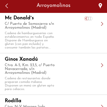
Error: The domain WWW.VIAJARSINGLUTEN.COM is not
Arroyomolinos
authorized to show the cookie declaration for domain group
ID 546ddaab-b478-4440-aa8a-3b0205284212. Please add it to
the domain group in the Cookiebot Manager to authorize
the domain.
Mc Donald´s
C/ Puerto de Somosierra s/n
Arroyomolinos (Madrid)
Cadena de hamburgueserías con
establecimientos en toda España.
Dispone de Hamburguesa sin
gluten (con pan incluido) y
consumir también las patatas...
Ginos Xanadú
Ctra. A-5, Km. 23,5, c/ Puerto
Navacerrada, s/n
Arroyomolinos (Madrid)
Cadena de restaurantes donde
preparan comida italiana.
Disponen un menú sin gluten apto
para celiacos.
Rodilla
Ctra. N-V Margen Izdo.