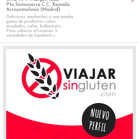
Pto.Somosierra C.C. Xanadú
Arroyomolinos (Madrid)
Deliciosos sandwiches y una amplia
gama de productos como
ensaladas, cafés, bollería,etc...
Para celíacos ofrecemos 3
variedades de Sandwich c...