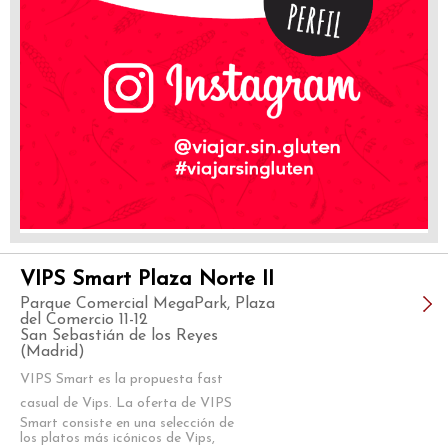
VIPS Smart Plaza Norte II
Parque Comercial MegaPark, Plaza
del Comercio 11-12
San Sebastián de los Reyes
(Madrid)
VIPS Smart es la propuesta fast
casual de Vips. La oferta de VIPS
Smart consiste en una selección de
los platos más icónicos de Vips,