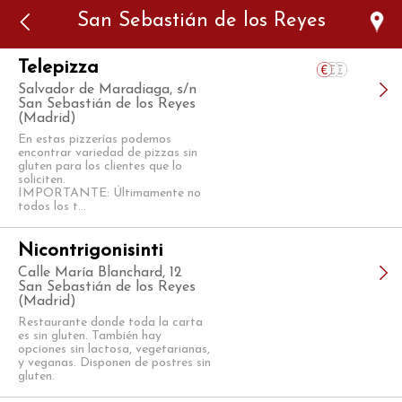
Error: The domain WWW.VIAJARSINGLUTEN.COM is not
San Sebastián de los Reyes
authorized to show the cookie declaration for domain group
ID 546ddaab-b478-4440-aa8a-3b0205284212. Please add it to
the domain group in the Cookiebot Manager to authorize
the domain.
Telepizza
Salvador de Maradiaga, s/n
San Sebastián de los Reyes
(Madrid)
En estas pizzerías podemos
encontrar variedad de pizzas sin
gluten para los clientes que lo
soliciten.
IMPORTANTE: Últimamente no
todos los t...
Nicontrigonisinti
Calle María Blanchard, 12
San Sebastián de los Reyes
(Madrid)
Restaurante donde toda la carta
es sin gluten. También hay
opciones sin lactosa, vegetarianas,
y veganas. Disponen de postres sin
gluten.