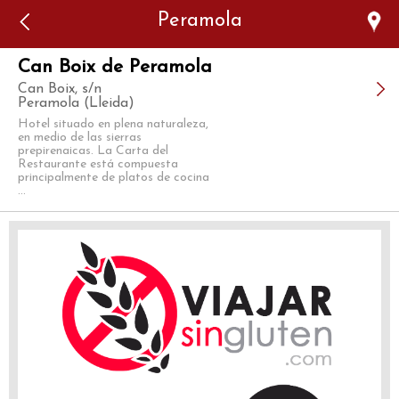
Error: The domain WWW.VIAJARSINGLUTEN.COM is not
Peramola
authorized to show the cookie declaration for domain group
ID 546ddaab-b478-4440-aa8a-3b0205284212. Please add it to
the domain group in the Cookiebot Manager to authorize
the domain.
Can Boix de Peramola
Can Boix, s/n
Peramola (Lleida)
Hotel situado en plena naturaleza,
en medio de las sierras
prepirenaicas. La Carta del
Restaurante está compuesta
principalmente de platos de cocina
...