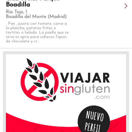
Boadilla
Río Tajo, 1
Boadilla del Monte (Madrid)
. Pan , pasta con tomate, carne a
la plancha, patatas fritas o
tortitas o helado. La paella que se
sirve es apta para celiacos.Tapon
de chocolate y cr...