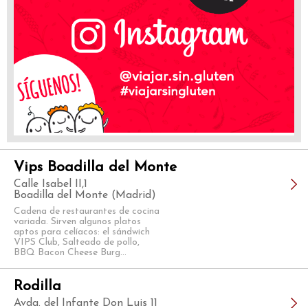
Vips Boadilla del Monte
Calle Isabel II,1
Boadilla del Monte (Madrid)
Cadena de restaurantes de cocina
variada. Sirven algunos platos
aptos para celíacos: el sándwich
VIPS Club, Salteado de pollo,
BBQ Bacon Cheese Burg...
Rodilla
Avda. del Infante Don Luis 11