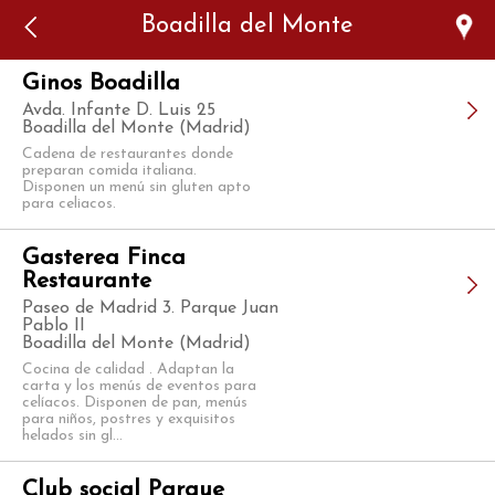
Error: The domain WWW.VIAJARSINGLUTEN.COM is not
Boadilla del Monte
authorized to show the cookie declaration for domain group
ID 546ddaab-b478-4440-aa8a-3b0205284212. Please add it to
the domain group in the Cookiebot Manager to authorize
the domain.
Ginos Boadilla
Avda. Infante D. Luis 25
Boadilla del Monte (Madrid)
Cadena de restaurantes donde
preparan comida italiana.
Disponen un menú sin gluten apto
para celiacos.
Gasterea Finca
Restaurante
Paseo de Madrid 3. Parque Juan
Pablo II
Boadilla del Monte (Madrid)
Cocina de calidad . Adaptan la
carta y los menús de eventos para
celíacos. Disponen de pan, menús
para niños, postres y exquisitos
helados sin gl...
Club social Parque