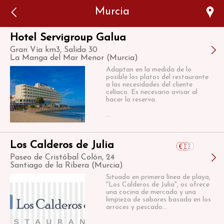
Error: The domain WWW.VIAJARSINGLUTEN.COM is not
Murcia
authorized to show the cookie declaration for domain group
ID 546ddaab-b478-4440-aa8a-3b0205284212. Please add it to
the domain group in the Cookiebot Manager to authorize
the domain.
Hotel Servigroup Galua
Gran Vía km3, Salida 30
La Manga del Mar Menor (Murcia)
Adaptan en la medida de lo
posible los platos del restaurante
a las necesidades del cliente
celíaco. Es necesario avisar al
hacer la reserva.
...
Los Calderos de Julia
Paseo de Cristóbal Colón, 24
Santiago de la Ribera (Murcia)
Situado en primera línea de playa,
"Los Calderos de Julia", os ofrece
una cocina de mercado y una
limpieza de sabores basada en los
arroces y pescado...