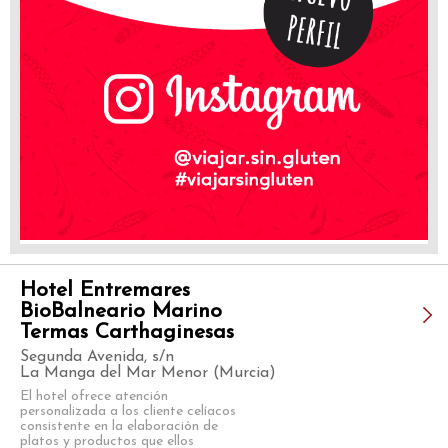
Hotel Entremares
BioBalneario Marino
Termas Carthaginesas
Segunda Avenida, s/n
La Manga del Mar Menor (Murcia)
El hotel ofrece atención
personalizada a los cliente celíacos
consistente en la elaboración de
platos y productos que ellos