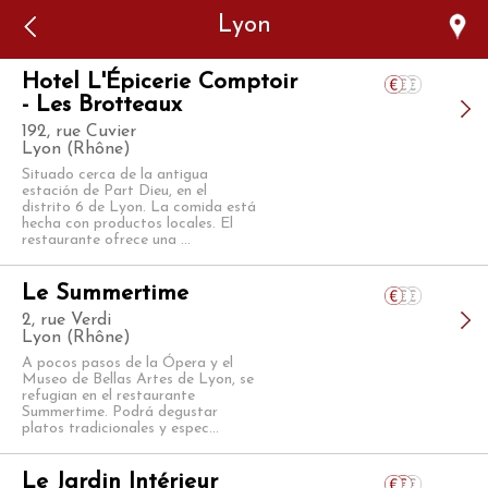
Error: The domain WWW.VIAJARSINGLUTEN.COM is not
Lyon
authorized to show the cookie declaration for domain group
ID 546ddaab-b478-4440-aa8a-3b0205284212. Please add it to
the domain group in the Cookiebot Manager to authorize
the domain.
Hotel L'Épicerie Comptoir
- Les Brotteaux
192, rue Cuvier
Lyon (Rhône)
Situado cerca de la antigua
estación de Part Dieu, en el
distrito 6 de Lyon. La comida está
hecha con productos locales. El
restaurante ofrece una ...
Le Summertime
2, rue Verdi
Lyon (Rhône)
A pocos pasos de la Ópera y el
Museo de Bellas Artes de Lyon, se
refugian en el restaurante
Summertime. Podrá degustar
platos tradicionales y espec...
Le Jardin Intérieur