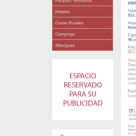
Parques Temáticos
6900
Telé
Hoteles
953.
Casas Rurales
Aloj
Hote
Campings
Capa
40
p
Albergues
Prec
Situ
Dieu
está
rest
plat
cond
Fech
Comi
Es
reci
ayud
Nota:
últim
en su