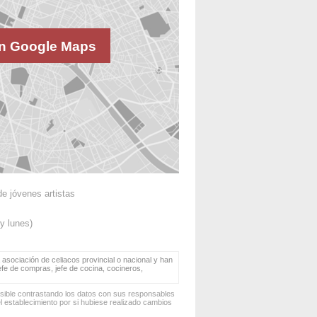
n Google Maps
de jóvenes artistas
y lunes)
 asociación de celiacos provincial o nacional y han
jefe de compras, jefe de cocina, cocineros,
osible contrastando los datos con sus responsables
 establecimiento por si hubiese realizado cambios