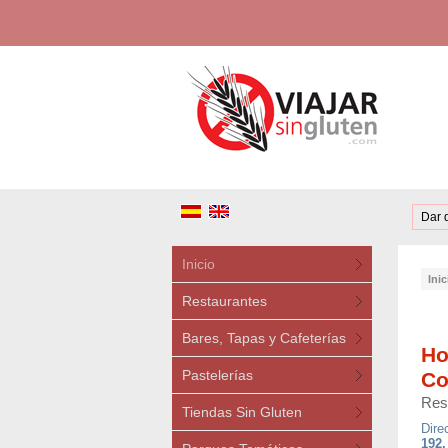
Dar 
Inicio
Inic
Restaurantes
Bares, Tapas y Cafeterías
Ho
Pastelerías
Co
Res
Tiendas Sin Gluten
Dire
192,