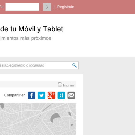
ña:
|
Regístrate
Imprimir
Compartir en