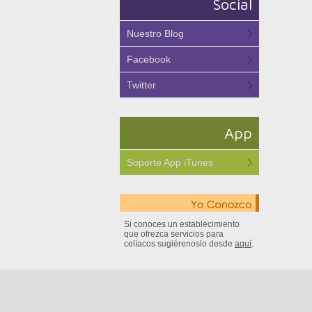
Social
Nuestro Blog
Facebook
Twitter
App
Soporte App iTunes
Si conoces un establecimiento
que ofrezca servicios para
celíacos sugiérenoslo desde
aquí
.