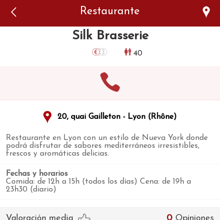
Error: The domain WWW.VIAJARSINGLUTEN.COM is not
Restaurante
authorized to show the cookie declaration for domain group
ID 546ddaab-b478-4440-aa8a-3b0205284212. Please add it to
the domain group in the Cookiebot Manager to authorize
Silk Brasserie
the domain.
40
20, quai Gailleton - Lyon (Rhône)
Restaurante en Lyon con un estilo de Nueva York donde
podrá disfrutar de sabores mediterráneos irresistibles,
frescos y aromáticas delicias.
Fechas y horarios
Comida: de 12h a 15h (todos los días) Cena: de 19h a
23h30 (diario)
Valoración media
0
Opiniones