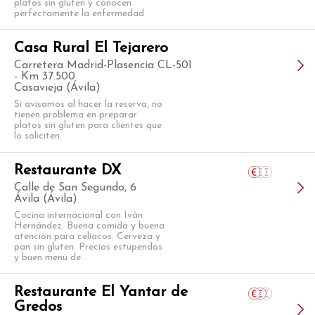
platos sin gluten y conocen
perfectamente la enfermedad
Casa Rural El Tejarero
Carretera Madrid-Plasencia CL-501
- Km 37.500
Casavieja (Ávila)
Si avisamos al hacer la reserva, no
tienen problema en preparar
platos sin gluten para clientes que
lo soliciten.
Restaurante DX
Calle de San Segundo, 6
Ávila (Ávila)
Cocina internacional con Iván
Hernández. Buena comida y buena
atención para celíacos. Cerveza y
pan sin gluten. Precios estupendos
y buen menú de...
Restaurante El Yantar de
Gredos