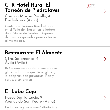
CTR Hotel Rural El
Torreón de Piedralaves
Camino Martín Parrilla, 4
Piedralaves (Ávila)
Centro de Turismo Rural situado
en el Valle del Tietar, en la ladera
de la Sierra de Gredos. Disponen
de menús especiales para celíacos
al mismo pre...
Restaurante El Almacén
Ctra. Salamanca, 6
Ávila (Ávila)
Prácticamente toda la carta es sin
gluten y lo poco que tiene gluten,
lo adaptan con garantías. Pan y
cerveza sin gluten.
El Lobo Cojo
Paseo Santa Lucía, 9
Arenas de San Pedro (Ávila)
En la carta y en el menú diario hay