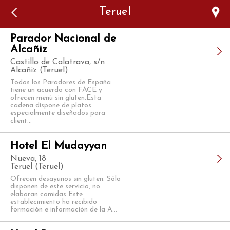
Error: The domain WWW.VIAJARSINGLUTEN.COM is not
Teruel
authorized to show the cookie declaration for domain group
ID 546ddaab-b478-4440-aa8a-3b0205284212. Please add it to
the domain group in the Cookiebot Manager to authorize
the domain.
Parador Nacional de
Alcañiz
Castillo de Calatrava, s/n
Alcañiz (Teruel)
Todos los Paradores de España
tiene un acuerdo con FACE y
ofrecen menú sin gluten.Esta
cadena dispone de platos
especialmente diseñados para
client...
Hotel El Mudayyan
Nueva, 18
Teruel (Teruel)
Ofrecen desayunos sin gluten. Sólo
disponen de este servicio, no
elaboran comidas Este
establecimiento ha recibido
formación e información de la A...