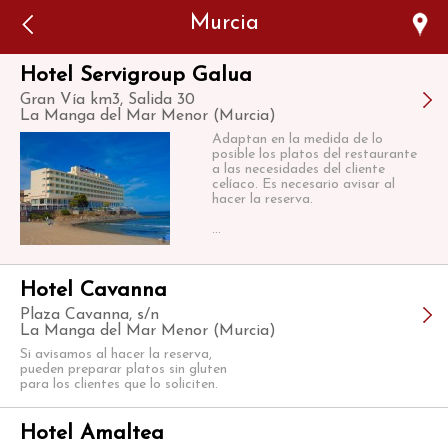
Error: The domain WWW.VIAJARSINGLUTEN.COM is not
Murcia
authorized to show the cookie declaration for domain group
ID 546ddaab-b478-4440-aa8a-3b0205284212. Please add it to
the domain group in the Cookiebot Manager to authorize
the domain.
Hotel Servigroup Galua
Gran Vía km3, Salida 30
La Manga del Mar Menor (Murcia)
Adaptan en la medida de lo
posible los platos del restaurante
a las necesidades del cliente
celíaco. Es necesario avisar al
hacer la reserva.
...
Hotel Cavanna
Plaza Cavanna, s/n
La Manga del Mar Menor (Murcia)
Si avisamos al hacer la reserva,
pueden preparar platos sin gluten
para los clientes que lo soliciten.
Hotel Amaltea