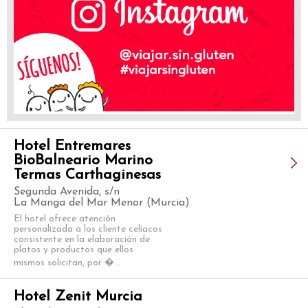
Hotel Entremares
BioBalneario Marino
Termas Carthaginesas
Segunda Avenida, s/n
La Manga del Mar Menor (Murcia)
El hotel ofrece atención
personalizada a los cliente celíacos
consistente en la elaboración de
platos y productos que ellos
mismos solicitan, por �...
Hotel Zenit Murcia