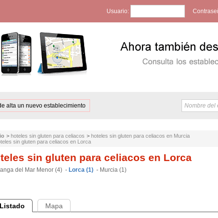
Usuario:
Contrase
de alta un nuevo establecimiento
io
>
hoteles sin gluten para celiacos
>
hoteles sin gluten para celiacos en Murcia
teles sin gluten para celiacos en Lorca
teles sin gluten para celiacos en Lorca
anga del Mar Menor (4)
-
Lorca (1)
-
Murcia (1)
Listado
Mapa