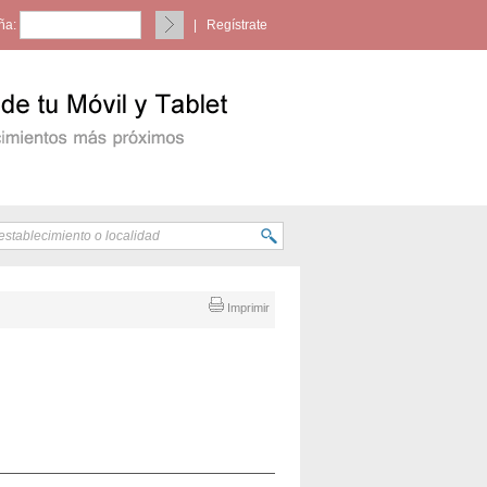
ña:
|
Regístrate
Imprimir