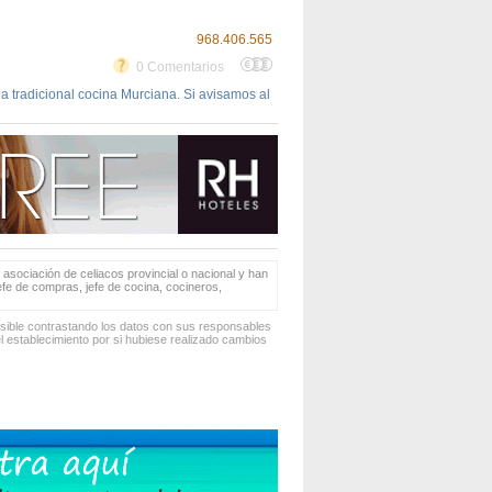
968.406.565
0 Comentarios
la tradicional cocina Murciana. Si avisamos al
 asociación de celiacos provincial o nacional y han
jefe de compras, jefe de cocina, cocineros,
osible contrastando los datos con sus responsables
 establecimiento por si hubiese realizado cambios