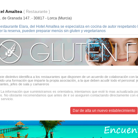
el Amaltea
( Restaurante )
a. de Granada 147. - 30817 - Lorca (Murcia)
estaurante Elara, del Hotel Amaltea se especializa en cocina de autor respetando 
er la reserva, pueden preparar menús sin gluten y vegetarianos
te distintivo identifica a los restaurantes que disponen de un acuerdo de colaboración con la
bido una formación que imparte la propia asociación, a la que deben acudir todo el personal: 
antes, jefes de sala y camareros
 La información que suministramos es orientativa, intentamos que esté lo mas actualizada p
os. No obstante recomendamos que antes de ir se aseguren contactando directamente con el
 servicio.
Dar de alta un nuevo establecimiento