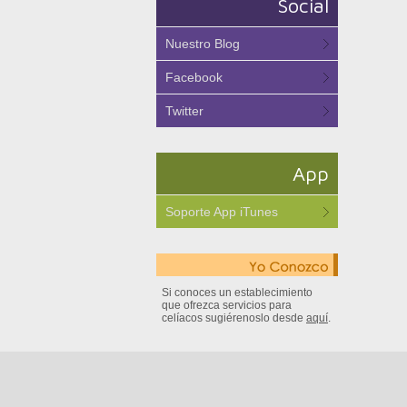
Social
Nuestro Blog
Facebook
Twitter
App
Soporte App iTunes
Si conoces un establecimiento
que ofrezca servicios para
celíacos sugiérenoslo desde
aquí
.