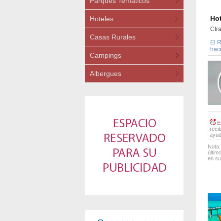
Parques Temáticos
Hot
Hoteles
Ctr
Casas Rurales
El R
hac
Campings
Albergues
Es
reci
ayud
Nota:
últim
en su