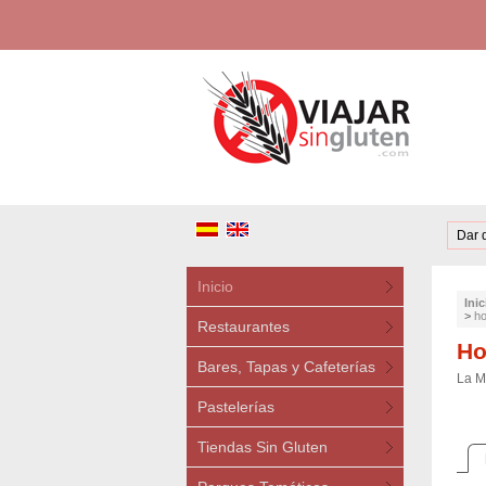
Dar 
Inicio
Inic
>
ho
Restaurantes
Ho
Bares, Tapas y Cafeterías
La M
Pastelerías
Tiendas Sin Gluten