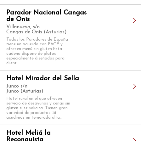
Parador Nacional Cangas
de Onís
Villanueva, s/n
Cangas de Onís (Asturias)
Todos los Paradores de España
tiene un acuerdo con FACE y
ofrecen menú sin gluten.Esta
cadena dispone de platos
especialmente diseñados para
client...
Hotel Mirador del Sella
Junco s/n
Junco (Asturias)
Hotel rural en el que ofrecen
servicio de desayunos y cenas sin
gluten si se solicita. Tienen gran
variedad de productos. Si
acudimos en temorada alta...
Hotel Meliá la
Reconquista