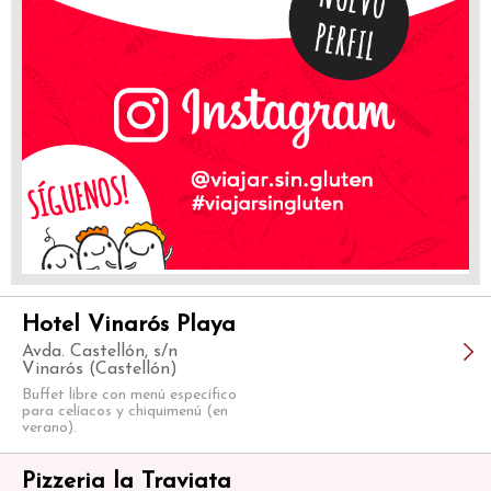
Hotel Vinarós Playa
Avda. Castellón, s/n
Vinarós (Castellón)
Buffet libre con menú específico
para celíacos y chiquimenú (en
verano).
Pizzeria la Traviata