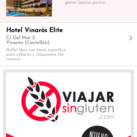
gluten (pasta, postre...
Hotel Vinarós Elite
C/ Del Mar 2
Vinarós (Castellón)
Buffet libre con menú específico
para celíacos y chiquimenú (en
verano).