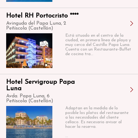
Hotel RH Portocristo ****
Avinguda del Papa Luna, 2
Peñíscola (Castellón)
Está situado en el centro de la
ciudad, en primera línea de playa y
muy cerca del Castillo Papa Luna.
Cuenta con un Restaurante-Buffet
de cocina tra...
Hotel Servigroup Papa
Luna
Avda. Papa Luna, 6
Peñíscola (Castellón)
Adaptan en la medida de lo
posible los platos del restaurante
a las necesidades del cliente
celíaco. Es necesario avisar al
hacer la reserva.
...