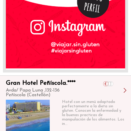
Gran Hotel Peñíscola.****
Avda/ Papa Luna ,132-136
Peñíscola (Castellón)
Hotel con un menú adaptado
perfectamente a la dieta sin
gluten. Conocen la enfermedad y
la buenas practicas de
manipulación de los alimentos. Los
in...