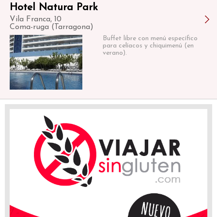
Hotel Natura Park
Vila Franca, 10
Coma-ruga (Tarragona)
Buffet libre con menú específico
para celíacos y chiquimenú (en
verano).