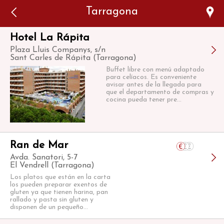
Error: The domain WWW.VIAJARSINGLUTEN.COM is not
Tarragona
authorized to show the cookie declaration for domain group
ID 546ddaab-b478-4440-aa8a-3b0205284212. Please add it to
the domain group in the Cookiebot Manager to authorize
the domain.
Hotel La Rápita
Plaza Lluis Companys, s/n
Sant Carles de Rápita (Tarragona)
Buffet libre con menú adaptado
para celíacos. Es conveniente
avisar antes de la llegada para
que el departamento de compras y
cocina pueda tener pre...
Ran de Mar
Avda. Sanatori, 5-7
El Vendrell (Tarragona)
Los platos que están en la carta
los pueden preparar exentos de
gluten ya que tienen harina, pan
rallado y pasta sin gluten y
disponen de un pequeño...