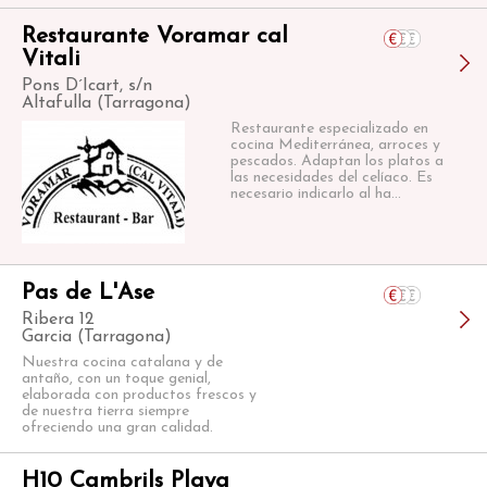
Restaurante Voramar cal
Vitali
Pons D´Icart, s/n
Altafulla (Tarragona)
Restaurante especializado en
cocina Mediterránea, arroces y
pescados. Adaptan los platos a
las necesidades del celíaco. Es
necesario indicarlo al ha...
Pas de L'Ase
Ribera 12
Garcia (Tarragona)
Nuestra cocina catalana y de
antaño, con un toque genial,
elaborada con productos frescos y
de nuestra tierra siempre
ofreciendo una gran calidad.
H10 Cambrils Playa