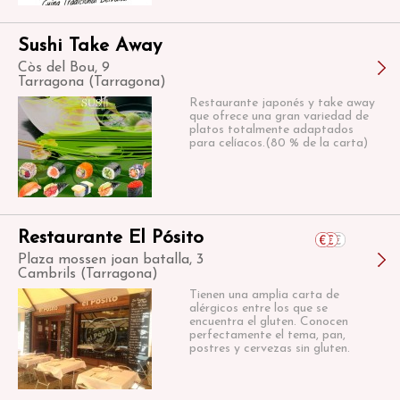
Sushi Take Away
Còs del Bou, 9
Tarragona (Tarragona)
Restaurante japonés y take away
que ofrece una gran variedad de
platos totalmente adaptados
para celíacos.(80 % de la carta)
Restaurante El Pósito
Plaza mossen joan batalla, 3
Cambrils (Tarragona)
Tienen una amplia carta de
alérgicos entre los que se
encuentra el gluten. Conocen
perfectamente el tema, pan,
postres y cervezas sin gluten.