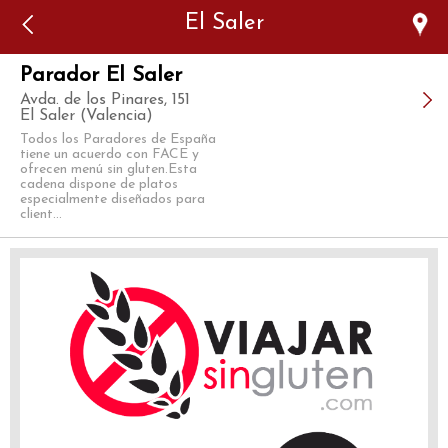
Error: The domain WWW.VIAJARSINGLUTEN.COM is not
El Saler
authorized to show the cookie declaration for domain group
ID 546ddaab-b478-4440-aa8a-3b0205284212. Please add it to
the domain group in the Cookiebot Manager to authorize
the domain.
Parador El Saler
Avda. de los Pinares, 151
El Saler (Valencia)
Todos los Paradores de España
tiene un acuerdo con FACE y
ofrecen menú sin gluten.Esta
cadena dispone de platos
especialmente diseñados para
client...