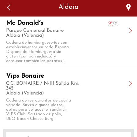
Error: The domain WWW.VIAJARSINGLUTEN.COM is not
Aldaia
authorized to show the cookie declaration for domain group
ID 546ddaab-b478-4440-aa8a-3b0205284212. Please add it to
the domain group in the Cookiebot Manager to authorize
the domain.
Mc Donald´s
Parque Comercial Bonaire
Aldaia (Valencia)
Cadena de hamburgueserías con
establecimientos en toda España.
Dispone de Hamburguesa sin
gluten (con pan incluido) y
consumir también las patatas...
Vips Bonaire
C.C. BONAIRE / N-III Salida Km.
345
Aldaia (Valencia)
Cadena de restaurantes de cocina
variada. Sirven algunos platos
aptos para celíacos: el sándwich
VIPS Club, Salteado de pollo,
BBQ Bacon Cheese Burg...