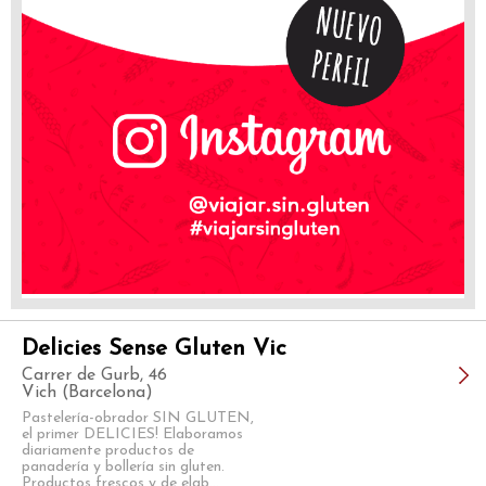
Delicies Sense Gluten Vic
Carrer de Gurb, 46
Vich (Barcelona)
Pastelería-obrador SIN GLUTEN,
el primer DELICIES! Elaboramos
diariamente productos de
panadería y bollería sin gluten.
Productos frescos y de elab...