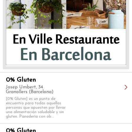
0% Gluten
Josep Umbert, 34
Granollers (Barcelona)
[0% Gluten] es un punto de
encuentro para todas aquellas
personas que apuesten por llevar
una alimentación saludable y sin
gluten. Panadería con ob...
0% Gluten