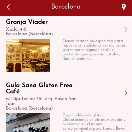
Error: The domain WWW.VIAJARSINGLUTEN.COM is not
Barcelona
authorized to show the cookie declaration for domain group
ID 546ddaab-b478-4440-aa8a-3b0205284212. Please add it to
the domain group in the Cookiebot Manager to authorize
the domain.
Granja Viader
Xuclà, 4-6
Barcelona (Barcelona)
Tienen formación específica para
repostería tradicional catalana sin
gluten entre algunos están el
pastel de queso, crema catalan,
flan, chocolate...
Gula Sana Gluten Free
Café
c/ Diputación 361, esq. Paseo San
Juan
Barcelona (Barcelona)
Espacio libre de gluten.
Elaboraciones en obrador propio y
presencial en el mismo
establecimiento; para tomar, llevar