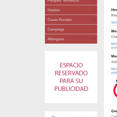
Parques Temáticos
Her
Hoteles
Rie
Casas Rurales
Vent
Campings
Me
Ctr
Albergues
Mer
pode
Me
Avd
Mer
pode
Gr
Cal