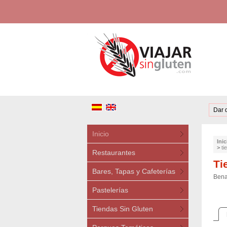
Dar 
Inicio
Inic
>
ti
Restaurantes
Ti
Bares, Tapas y Cafeterías
Bena
Pastelerías
Tiendas Sin Gluten