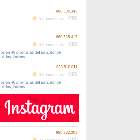
980.534.343
0 Comentarios
980.525.417
0 Comentarios
s en 46 provincias del país, donde
tidos, lácteos...
980.510.011
0 Comentarios
s en 46 provincias del país, donde
tidos, lácteos...
980.982.309