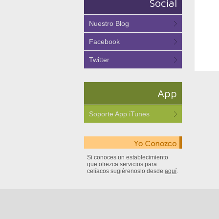
Social
Nuestro Blog
Facebook
Twitter
App
Soporte App iTunes
Si conoces un establecimiento
que ofrezca servicios para
celíacos sugiérenoslo desde
aquí
.