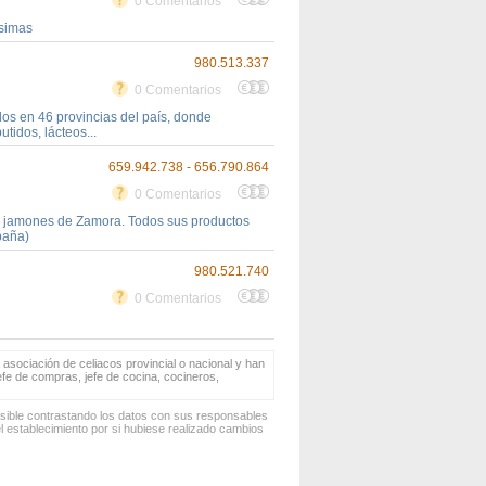
0 Comentarios
ísimas
980.513.337
0 Comentarios
s en 46 provincias del país, donde
tidos, lácteos...
659.942.738 - 656.790.864
0 Comentarios
y jamones de Zamora. Todos sus productos
paña)
980.521.740
0 Comentarios
 asociación de celiacos provincial o nacional y han
jefe de compras, jefe de cocina, cocineros,
osible contrastando los datos con sus responsables
 establecimiento por si hubiese realizado cambios