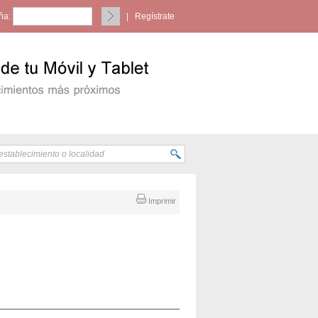
ña:
|
Regístrate
Imprimir