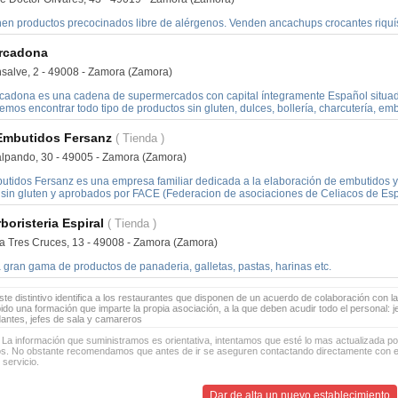
nen productos precocinados libre de alérgenos. Venden ancachups crocantes riqu
rcadona
salve, 2 - 49008 - Zamora (Zamora)
cadona es una cadena de supermercados con capital íntegramente Español situado
mos encontrar todo tipo de productos sin gluten, dulces, bollería, charcutería, embu
Embutidos Fersanz
( Tienda )
lalpando, 30 - 49005 - Zamora (Zamora)
utidos Fersanz es una empresa familiar dedicada a la elaboración de embutidos 
 sin gluten y aprobados por FACE (Federacion de asociaciones de Celiacos de Es
boristeria Espiral
( Tienda )
a Tres Cruces, 13 - 49008 - Zamora (Zamora)
 gran gama de productos de panaderia, galletas, pastas, harinas etc.
te distintivo identifica a los restaurantes que disponen de un acuerdo de colaboración con la
bido una formación que imparte la propia asociación, a la que deben acudir todo el personal: 
antes, jefes de sala y camareros
 La información que suministramos es orientativa, intentamos que esté lo mas actualizada p
os. No obstante recomendamos que antes de ir se aseguren contactando directamente con el
 servicio.
Dar de alta un nuevo establecimiento