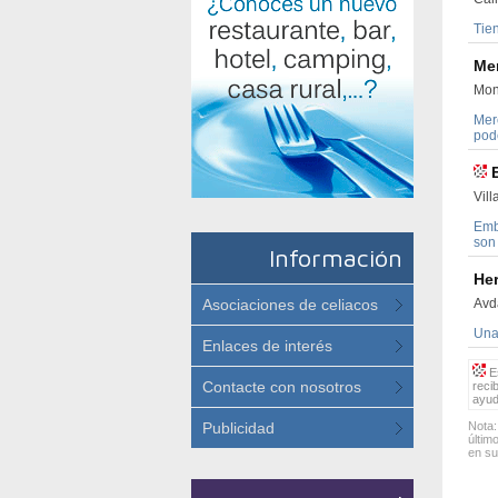
Tie
Me
Mon
Mer
pode
Vil
Emb
son
Información
Her
Asociaciones de celiacos
Avd
Una
Enlaces de interés
Es
Contacte con nosotros
reci
ayud
Publicidad
Nota:
últim
en su