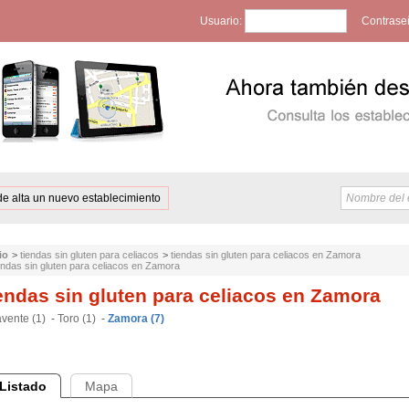
Usuario:
Contrase
de alta un nuevo establecimiento
io
>
tiendas sin gluten para celiacos
>
tiendas sin gluten para celiacos en Zamora
endas sin gluten para celiacos en Zamora
endas sin gluten para celiacos en Zamora
vente (1)
-
Toro (1)
-
Zamora (7)
Listado
Mapa