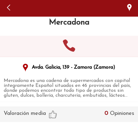
Error: The domain WWW.VIAJARSINGLUTEN.COM is not
authorized to show the cookie declaration for domain group
ID 546ddaab-b478-4440-aa8a-3b0205284212. Please add it to
the domain group in the Cookiebot Manager to authorize
Mercadona
the domain.
Avda. Galicia, 139 - Zamora (Zamora)
Mercadona es una cadena de supermercados con capital
íntegramente Español situados en 46 provincias del país,
donde podemos encontrar todo tipo de productos sin
gluten, dulces, bollería, charcutería, embutidos, lácteos...
Valoración media
0
Opiniones