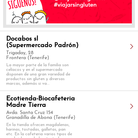
Docabos sl
(Supermercado Padrón)
Trigaday, 28
Frontera (Tenerife)
La mayor parte de la familia son
celíacos y en el supermercado
disponen de una gran variedad de
productos sin gluten y diversas
marcas, además si va...
Ecotienda-Biocafeteria
Madre Tierra
Avda. Santa Cruz 154
Granadilla de Abona (Tenerife)
En la tienda ofrecen magdalenas,
harinas, tostadas, galletas, pan
etc. En la cafeteria varios tipos de