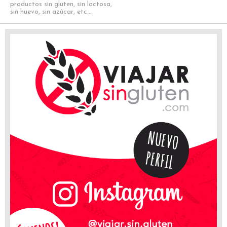
productos sin gluten, sin lactosa,
sin huevo, sin azúcar, etc...