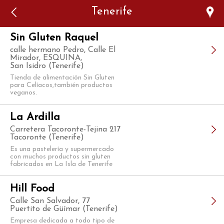
Error: The domain WWW.VIAJARSINGLUTEN.COM is not
Tenerife
authorized to show the cookie declaration for domain group
ID 546ddaab-b478-4440-aa8a-3b0205284212. Please add it to
the domain group in the Cookiebot Manager to authorize
the domain.
Sin Gluten Raquel
calle hermano Pedro, Calle El
Mirador, ESQUINA,
San Isidro (Tenerife)
Tienda de alimentación Sin Gluten
para Celíacos,también productos
veganos.
La Ardilla
Carretera Tacoronte-Tejina 217
Tacoronte (Tenerife)
Es una pastelería y supermercado
con muchos productos sin gluten
fabricados en La Isla de Tenerife
Hill Food
Calle San Salvador, 77
Puertito de Güímar (Tenerife)
Empresa dedicada a todo tipo de