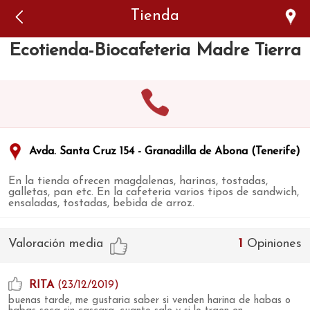
Error: The domain WWW.VIAJARSINGLUTEN.COM is not
Tienda
authorized to show the cookie declaration for domain group
ID 546ddaab-b478-4440-aa8a-3b0205284212. Please add it to
the domain group in the Cookiebot Manager to authorize
Ecotienda-Biocafeteria Madre Tierra
the domain.
Avda. Santa Cruz 154 - Granadilla de Abona (Tenerife)
En la tienda ofrecen magdalenas, harinas, tostadas,
galletas, pan etc. En la cafeteria varios tipos de sandwich,
ensaladas, tostadas, bebida de arroz.
Valoración media
1
Opiniones
RITA
(23/12/2019)
buenas tarde, me gustaria saber si venden harina de habas o