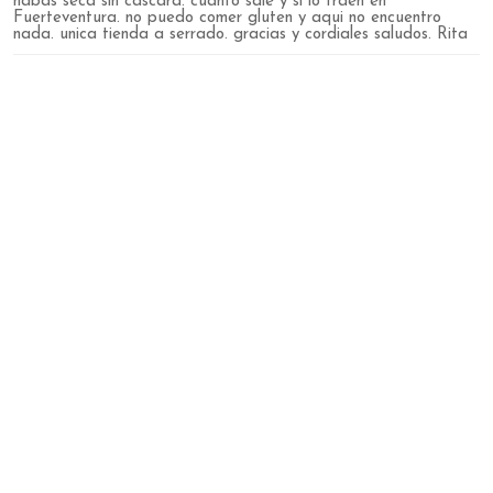
habas seca sin cascara. cuanto sale y si lo traen en
Fuerteventura. no puedo comer gluten y aqui no encuentro
nada. unica tienda a serrado. gracias y cordiales saludos. Rita