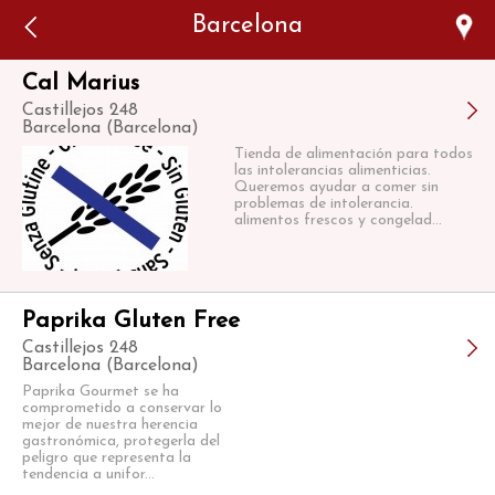
Error: The domain WWW.VIAJARSINGLUTEN.COM is not
Barcelona
authorized to show the cookie declaration for domain group
ID 546ddaab-b478-4440-aa8a-3b0205284212. Please add it to
the domain group in the Cookiebot Manager to authorize
the domain.
Cal Marius
Castillejos 248
Barcelona (Barcelona)
Tienda de alimentación para todos
las intolerancias alimenticias.
Queremos ayudar a comer sin
problemas de intolerancia.
alimentos frescos y congelad...
Paprika Gluten Free
Castillejos 248
Barcelona (Barcelona)
Paprika Gourmet se ha
comprometido a conservar lo
mejor de nuestra herencia
gastronómica, protegerla del
peligro que representa la
tendencia a unifor...