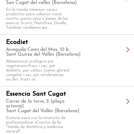
San Cugat del valles (Barcelona)
En la tienda tenemos varios
productos para celíacos como
risotto, pasta seca y panes de las
marcas Scotti, Nutrifree, Divella...
También vendemos pa...
Ecodiet
Avinguda Camí del Mas, 10 b
Sant Quirze del Vallés (Barcelona)
Alimentació ecològica per
vegeterians/fresc i sec, per
diabètic, per celíacs (sense gluten)
congelat i sec, per intolerancies:
ou, llet, fruits se...
Essencia Sant Cugat
Carrer de la torre, 2 (plaça
octavià)
Sant Cugat del Vallés (Barcelona)
Esencia nace con la intención de
profesionalizar el sector de la
"tienda de dietética y medicina
natural"