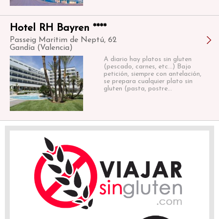
Hotel RH Bayren ****
Passeig Marítim de Neptú, 62
Gandía (Valencia)
A diario hay platos sin gluten
(pescado, carnes, etc...) Bajo
petición, siempre con antelación,
se prepara cualquier plato sin
gluten (pasta, postre...