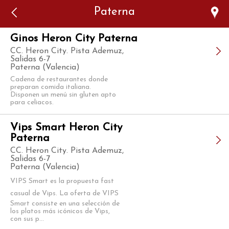
Error: The domain WWW.VIAJARSINGLUTEN.COM is not
Paterna
authorized to show the cookie declaration for domain group
ID 546ddaab-b478-4440-aa8a-3b0205284212. Please add it to
the domain group in the Cookiebot Manager to authorize
the domain.
Ginos Heron City Paterna
CC. Heron City. Pista Ademuz,
Salidas 6-7
Paterna (Valencia)
Cadena de restaurantes donde
preparan comida italiana.
Disponen un menú sin gluten apto
para celiacos.
Vips Smart Heron City
Paterna
CC. Heron City. Pista Ademuz,
Salidas 6-7
Paterna (Valencia)
VIPS Smart es la propuesta fast
casual de Vips. La oferta de VIPS
Smart consiste en una selección de
los platos más icónicos de Vips,
con sus p...